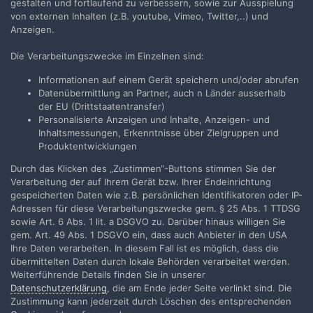
gestalten und fortlaufend zu verbessern, sowie zur Ausspielung
von externen Inhalten (z.B. youtube, Vimeo, Twitter,..) und
Anzeigen.
Die Verarbeitungszwecke im Einzelnen sind:
Teilen
Folgen
1
Informationen auf einem Gerät speichern und/oder abrufen
Datenübermittlung an Partner, auch n Länder ausserhalb
der EU (Drittstaatentransfer)
Zur Themenübersicht
Personalisierte Anzeigen und Inhalte, Anzeigen- und
Inhaltsmessungen, Erkenntnisse über Zielgruppen und
Produktentwicklungen
Durch das Klicken des „Zustimmen“-Buttons stimmen Sie der
Filmvorführer.de via Google durchsuchen:
Verarbeitung der auf Ihrem Gerät bzw. Ihrer Endeinrichtung
gespeicherten Daten wie z.B. persönlichen Identifikatoren oder IP-
Adressen für diese Verarbeitungszwecke gem. § 25 Abs. 1 TTDSG
Sprache
Impressum / Datenschutzerklärung
sowie Art. 6 Abs. 1 lit. a DSGVO zu. Darüber hinaus willigen Sie
gem. Art. 49 Abs. 1 DSGVO ein, dass auch Anbieter in den USA
Nutzungsbedingungen
Ihre Daten verarbeiten. In diesem Fall ist es möglich, dass die
Realisierung: IN-Solution
übermittelten Daten durch lokale Behörden verarbeitet werden.
Powered by Invision Community
Weiterführende Details finden Sie in unserer
Datenschutzerklärung
, die am Ende jeder Seite verlinkt sind. Die
Zustimmung kann jederzeit durch Löschen des entsprechenden