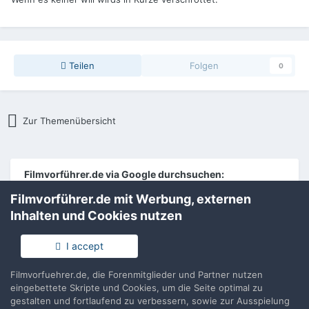
Teilen
Folgen
0
Zur Themenübersicht
Filmvorführer.de via Google durchsuchen:
Filmvorführer.de mit Werbung, externen
Inhalten und Cookies nutzen
Sprache
Impressum / Datenschutzerklärung
Nutzungsbedingungen
I accept
Realisierung: IN-Solution
Powered by Invision Community
Filmvorfuehrer.de, die Forenmitglieder und Partner nutzen
eingebettete Skripte und Cookies, um die Seite optimal zu
gestalten und fortlaufend zu verbessern, sowie zur Ausspielung