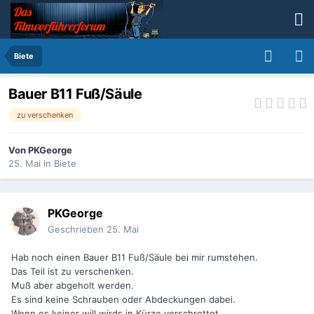
Biete
Bauer B11 Fuß/Säule
zu verschenken
Von
PKGeorge
25. Mai
in
Biete
PKGeorge
Geschrieben
25. Mai
Hab noch einen Bauer B11 Fuß/Säule bei mir rumstehen.
Das Teil ist zu verschenken.
Muß aber abgeholt werden.
Es sind keine Schrauben oder Abdeckungen dabei.
Wenn es keiner will wirds in Kürze verschrottet.