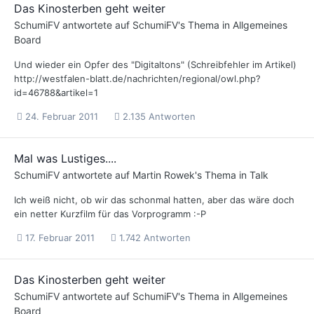
Das Kinosterben geht weiter
SchumiFV
antwortete auf
SchumiFV
's Thema in
Allgemeines
Board
Und wieder ein Opfer des "Digitaltons" (Schreibfehler im Artikel)
http://westfalen-blatt.de/nachrichten/regional/owl.php?
id=46788&artikel=1
24. Februar 2011
2.135 Antworten
Mal was Lustiges....
SchumiFV
antwortete auf
Martin Rowek
's Thema in
Talk
Ich weiß nicht, ob wir das schonmal hatten, aber das wäre doch
ein netter Kurzfilm für das Vorprogramm :-P
17. Februar 2011
1.742 Antworten
Das Kinosterben geht weiter
SchumiFV
antwortete auf
SchumiFV
's Thema in
Allgemeines
Board