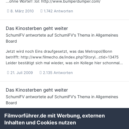
...ohne Worte!! :lol: http://www.bumperdumper.com/
8. März 2010
1.742 Antworten
Das Kinosterben geht weiter
SchumiFV
antwortete auf
SchumiFV
's Thema in
Allgemeines
Board
Jetzt wird noch Eins draufgesetzt, was das Metropol/Bonn
betrifft: http://www.filmecho.de/index.php?StoryI...ctid=13475
Leider bestätigt sich mal wieder, was ein Kollege hier schonmal...
21. Juli 2009
2.135 Antworten
Das Kinosterben geht weiter
SchumiFV
antwortete auf
SchumiFV
's Thema in
Allgemeines
Board
Neues aus der Filmecho http://www.filmecho.de/index.php?
Filmvorführer.de mit Werbung, externen
StoryI...ctid=12590
Inhalten und Cookies nutzen
14. Februar 2009
2.135 Antworten