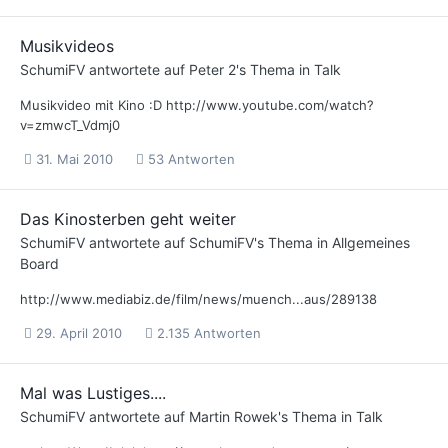
Musikvideos
SchumiFV
antwortete auf
Peter 2
's Thema in
Talk
Musikvideo mit Kino :D http://www.youtube.com/watch?
v=zmwcT_Vdmj0
31. Mai 2010
53 Antworten
Das Kinosterben geht weiter
SchumiFV
antwortete auf
SchumiFV
's Thema in
Allgemeines
Board
http://www.mediabiz.de/film/news/muench...aus/289138
29. April 2010
2.135 Antworten
Mal was Lustiges....
SchumiFV
antwortete auf
Martin Rowek
's Thema in
Talk