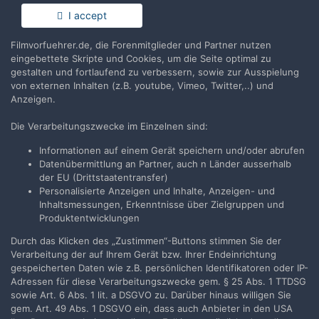
I accept
Achtung: Versandfehler bei Baader-
Filmvorfuehrer.de, die Forenmitglieder und Partner nutzen
Meinhof Komplex
eingebettete Skripte und Cookies, um die Seite optimal zu
gestalten und fortlaufend zu verbessern, sowie zur Ausspielung
SchumiFV
erstellte Thema in
Allgemeines Board
von externen Inhalten (z.B. youtube, Vimeo, Twitter,..) und
Anzeigen.
Hallo zusammen Eben erreichte mich eine Warnmeldung von der
Constantin, daß bei den ausgelieferten Bavaria Kopien des
Die Verarbeitungszwecke im Einzelnen sind:
Filmes folgender Fehler aufgetreten ist. Bei 9 Kopien soll statt...
Informationen auf einem Gerät speichern und/oder abrufen
24. September 2008
1 Antwort
Datenübermittlung an Partner, auch n Länder ausserhalb
der EU (Drittstaatentransfer)
Personalisierte Anzeigen und Inhalte, Anzeigen- und
Inhaltsmessungen, Erkenntnisse über Zielgruppen und
Produktentwicklungen
Filmvorführer.de via Google durchsuchen:
Durch das Klicken des „Zustimmen“-Buttons stimmen Sie der
Verarbeitung der auf Ihrem Gerät bzw. Ihrer Endeinrichtung
gespeicherten Daten wie z.B. persönlichen Identifikatoren oder IP-
Adressen für diese Verarbeitungszwecke gem. § 25 Abs. 1 TTDSG
Sprache
Impressum / Datenschutzerklärung
sowie Art. 6 Abs. 1 lit. a DSGVO zu. Darüber hinaus willigen Sie
Nutzungsbedingungen
gem. Art. 49 Abs. 1 DSGVO ein, dass auch Anbieter in den USA