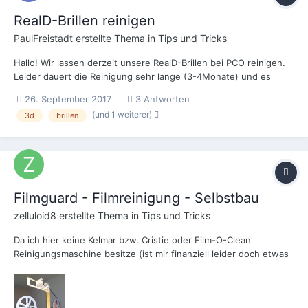
RealD-Brillen reinigen
PaulFreistadt
erstellte Thema in
Tips und Tricks
Hallo! Wir lassen derzeit unsere RealD-Brillen bei PCO reinigen.
Leider dauert die Reinigung sehr lange (3-4Monate) und es
passieren ständig Fehler (bekommen statt Erwachsenenbrillen,
26. September 2017
3 Antworten
Kinderbrillen etc.). Meine Frage, hat wer Erfahrung mit anderen
(und 1 weiterer)
3d
brillen
Firmen bzw. einen Ratschlag wi...
Filmguard - Filmreinigung - Selbstbau
zelluloid8
erstellte Thema in
Tips und Tricks
Da ich hier keine Kelmar bzw. Cristie oder Film-O-Clean
Reinigungsmaschine besitze (ist mir finanziell leider doch etwas
zu teuer), habe ich mal einen ersten Versuch gestartet, mir eine
eigene Reinigungsvorrichtung zu bauen. Hatte hier notdürftig
nur ein paar Plastikreste (woher auch immer) verw...