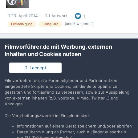
23. April 2014
1 Antwort
1
(und 5 weitere)
Filmreinigung
Filmguard
Filmvorführer.de mit Werbung, externen
Inhalten und Cookies nutzen
Filmvorführer.de via Google durchsuchen:
I accept
Filmvorfuehrer.de, die Forenmitglieder und Partner nutzen
eingebettete Skripte und Cookies, um die Seite optimal zu
Sprache
Impressum / Datenschutzerklärung
gestalten und fortlaufend zu verbessern, sowie zur Ausspielung
Nutzungsbedingungen
von externen Inhalten (z.B. youtube, Vimeo, Twitter,..) und
Anzeigen.
Realisierung: IN-Solution
Powered by Invision Community
Die Verarbeitungszwecke im Einzelnen sind:
Informationen auf einem Gerät speichern und/oder abrufen
Datenübermittlung an Partner, auch n Länder ausserhalb
der EU (Drittstaatentransfer)