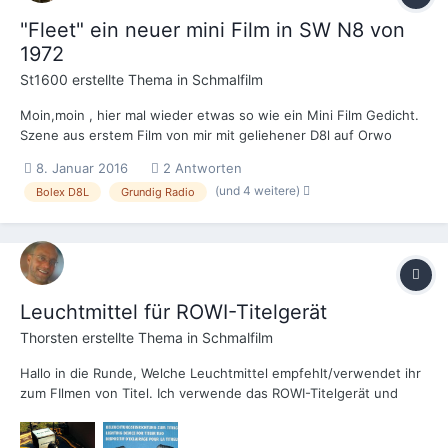
"Fleet" ein neuer mini Film in SW N8 von
1972
St1600
erstellte Thema in
Schmalfilm
Moin,moin , hier mal wieder etwas so wie ein Mini Film Gedicht.
Szene aus erstem Film von mir mit geliehener D8l auf Orwo
Material im April 1972 im Hamburger Hafenviertel. Ton stammt
8. Januar 2016
2 Antworten
aus unserem alten Grundig-Radio, Mitschnitt auf Band über
(und 4 weitere)
Bolex D8L
Grundig Radio
Lautsprecher. Text aus Jakobusbrief, Neues Testament....
Leuchtmittel für ROWI-Titelgerät
Thorsten
erstellte Thema in
Schmalfilm
Hallo in die Runde, Welche Leuchtmittel empfehlt/verwendet ihr
zum FIlmen von Titel. Ich verwende das ROWI-Titelgerät und
habe die Beleuchtungseinrichtung dazu. Laut
Bedienungsanleitung darf man E27-Birnen mit max. 250 Watt