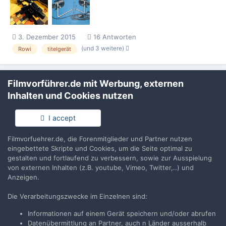
verwenden. Ich hatte an diese Birnen gedacht:
http://r.ebay.com...
3. Dezember 2015
16 Antworten
(und 3 weitere)
Rowi
titelgerät
Filmvorführer.de mit Werbung, externen
Inhalten und Cookies nutzen
I accept
Filmvorführer.de via Google durchsuchen:
Filmvorfuehrer.de, die Forenmitglieder und Partner nutzen
eingebettete Skripte und Cookies, um die Seite optimal zu
Sprache
Impressum / Datenschutzerklärung
gestalten und fortlaufend zu verbessern, sowie zur Ausspielung
von externen Inhalten (z.B. youtube, Vimeo, Twitter,..) und
Nutzungsbedingungen
Anzeigen.
Realisierung: IN-Solution
Powered by Invision Community
Die Verarbeitungszwecke im Einzelnen sind:
Informationen auf einem Gerät speichern und/oder abrufen
Datenübermittlung an Partner, auch n Länder ausserhalb