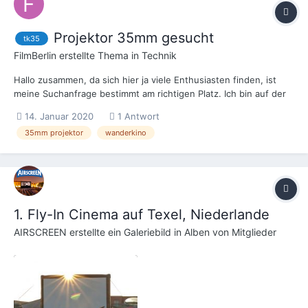
Projektor 35mm gesucht
tk35
FilmBerlin
erstellte Thema in
Technik
Hallo zusammen, da sich hier ja viele Enthusiasten finden, ist
meine Suchanfrage bestimmt am richtigen Platz. Ich bin auf der
Suche nach einem gut funktionierenden, gewarteten 35mm
14. Januar 2020
1 Antwort
(Kino) Projektor. Das System sollte möglichst mobil sein, z.B.
35mm projektor
wanderkino
TK35, auch als komplettes Wanderki...
1. Fly-In Cinema auf Texel, Niederlande
AIRSCREEN
erstellte ein Galeriebild in
Alben von Mitglieder