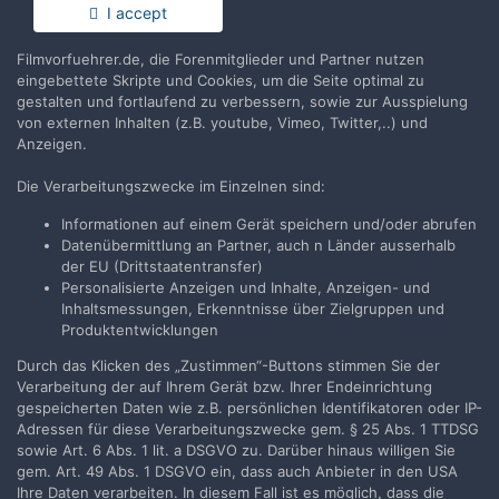
Vom Album
Internationales Filmfestival Guadalajara (FICG) 2013
I accept
© Christian Kremer
Filmvorfuehrer.de, die Forenmitglieder und Partner nutzen
eingebettete Skripte und Cookies, um die Seite optimal zu
25. März 2013
gestalten und fortlaufend zu verbessern, sowie zur Ausspielung
(und 1 weiterer)
mobile Leinwand
Wanderkino
von externen Inhalten (z.B. youtube, Vimeo, Twitter,..) und
Anzeigen.
Die Verarbeitungszwecke im Einzelnen sind:
Informationen auf einem Gerät speichern und/oder abrufen
Datenübermittlung an Partner, auch n Länder ausserhalb
der EU (Drittstaatentransfer)
Filmvorführer.de via Google durchsuchen:
Personalisierte Anzeigen und Inhalte, Anzeigen- und
Inhaltsmessungen, Erkenntnisse über Zielgruppen und
Produktentwicklungen
Sprache
Impressum / Datenschutzerklärung
Durch das Klicken des „Zustimmen“-Buttons stimmen Sie der
Nutzungsbedingungen
Verarbeitung der auf Ihrem Gerät bzw. Ihrer Endeinrichtung
Realisierung: IN-Solution
gespeicherten Daten wie z.B. persönlichen Identifikatoren oder IP-
Powered by Invision Community
Adressen für diese Verarbeitungszwecke gem. § 25 Abs. 1 TTDSG
sowie Art. 6 Abs. 1 lit. a DSGVO zu. Darüber hinaus willigen Sie
gem. Art. 49 Abs. 1 DSGVO ein, dass auch Anbieter in den USA
Ihre Daten verarbeiten. In diesem Fall ist es möglich, dass die