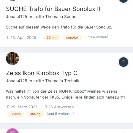
SUCHE Trafo für Bauer Sonolux II
Jonas4125
erstellte Thema in
Suche
Suche auf diesem Wege den Trafo für die Bauer Sonolux.
(und 4 weitere)
18. April 2025
35mm
sonolux
Zeiss Ikon Kinobox Typ C
Jonas4125
erstellte Thema in
Technik
Was haltet ihr von der Zeiss IKON Kinobox? Meines wissens
nach, ein Vorläufer der TK35. Einige Teile finden sich nahezu 1:1
in ihr wieder. Ist sie auch heute noch zu empfehlen? Ist ja fast
29. März 2025
26 Antworten
so häufig anzutreffen wie die Sono- lux. Die Aufstellung dürfte
(und 6 weitere)
35mm
analog
von allen Wanderkinos am einfachs...