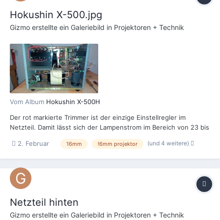
Hokushin X-500.jpg
Gizmo
erstellte ein Galeriebild in
Projektoren + Technik
Vom Album
Hokushin X-500H
Der rot markierte Trimmer ist der einzige Einstellregler im
Netzteil. Damit lässt sich der Lampenstrom im Bereich von 23 bis
27 A einstellen. Der Regler ist ein Cermet-Typ. Man muss
(und 4 weitere)
2. Februar
16mm
!6mm projektor
allerdings deutlich daran drehen, damit beim Lampenstrom
überhaupt etwas passiert. Ein Amperemeter im
Lampenstromweg h...
Netzteil hinten
Gizmo
erstellte ein Galeriebild in
Projektoren + Technik