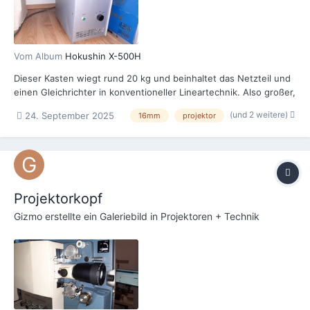
Vom Album
Hokushin X-500H
Dieser Kasten wiegt rund 20 kg und beinhaltet das Netzteil und
einen Gleichrichter in konventioneller Lineartechnik. Also großer,
schwerer Trafo, Gleichrichterdioden und große, fette Elektrolyt-
(und 2 weitere)
24. September 2025
16mm
projektor
Kondensatoren. Das Gerät ist für 120 Volt vorgesehen. Der Trafo
ist so zugebaut, dass ich noch nicht erken...
Projektorkopf
Gizmo
erstellte ein Galeriebild in
Projektoren + Technik