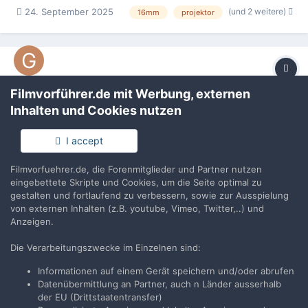
(und 2 weitere)
24. September 2025
16mm
projektor
Übersicht rechte Seite
Filmvorführer.de mit Werbung, externen
Inhalten und Cookies nutzen
Gizmo
erstellte ein Galeriebild in
Projektoren + Technik
I accept
Filmvorfuehrer.de, die Forenmitglieder und Partner nutzen
eingebettete Skripte und Cookies, um die Seite optimal zu
gestalten und fortlaufend zu verbessern, sowie zur Ausspielung
von externen Inhalten (z.B. youtube, Vimeo, Twitter,..) und
Vom Album
Hokushin X-500H
Anzeigen.
Hokushin X-500H 16mm Projektor mit 500 Watt Xenonlampe.
Die Verarbeitungszwecke im Einzelnen sind:
(und 2 weitere)
24. September 2025
16mm
projektor
Informationen auf einem Gerät speichern und/oder abrufen
Datenübermittlung an Partner, auch n Länder ausserhalb
der EU (Drittstaatentransfer)