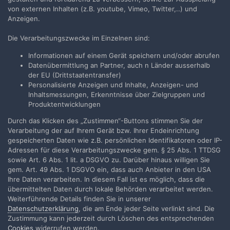
von externen Inhalten (z.B. youtube, Vimeo, Twitter,..) und
Anzeigen.
Die Verarbeitungszwecke im Einzelnen sind:
Teilen
Folgen
0
Informationen auf einem Gerät speichern und/oder abrufen
Datenübermittlung an Partner, auch n Länder ausserhalb
der EU (Drittstaatentransfer)
Zur Themenübersicht
Personalisierte Anzeigen und Inhalte, Anzeigen- und
Inhaltsmessungen, Erkenntnisse über Zielgruppen und
Produktentwicklungen
Durch das Klicken des „Zustimmen“-Buttons stimmen Sie der
Filmvorführer.de via Google durchsuchen:
Verarbeitung der auf Ihrem Gerät bzw. Ihrer Endeinrichtung
gespeicherten Daten wie z.B. persönlichen Identifikatoren oder IP-
Adressen für diese Verarbeitungszwecke gem. § 25 Abs. 1 TTDSG
Sprache
Impressum / Datenschutzerklärung
sowie Art. 6 Abs. 1 lit. a DSGVO zu. Darüber hinaus willigen Sie
gem. Art. 49 Abs. 1 DSGVO ein, dass auch Anbieter in den USA
Nutzungsbedingungen
Ihre Daten verarbeiten. In diesem Fall ist es möglich, dass die
Realisierung: IN-Solution
übermittelten Daten durch lokale Behörden verarbeitet werden.
Powered by Invision Community
Weiterführende Details finden Sie in unserer
Datenschutzerklärung
, die am Ende jeder Seite verlinkt sind. Die
Zustimmung kann jederzeit durch Löschen des entsprechenden
Cookies
widerrufen werden.