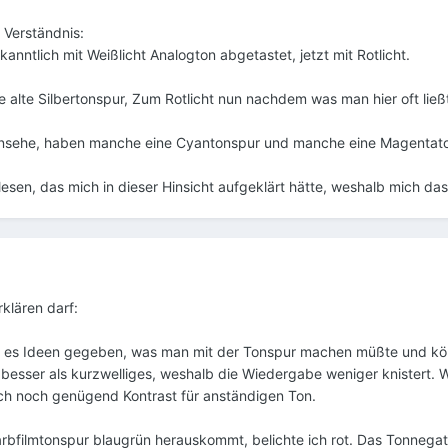
 Verständnis:
anntlich mit Weißlicht Analogton abgetastet, jetzt mit Rotlicht.
 alte Silbertonspur, Zum Rotlicht nun nachdem was man hier oft ließt
r ansehe, haben manche eine Cyantonspur und manche eine Magentat
lesen, das mich in dieser Hinsicht aufgeklärt hätte, weshalb mich das
klären darf:
t es Ideen gegeben, was man mit der Tonspur machen müßte und kön
r besser als kurzwelliges, weshalb die Wiedergabe weniger knistert.
ch noch genügend Kontrast für anständigen Ton.
bfilmtonspur blaugrün herauskommt, belichte ich rot. Das Tonnegati