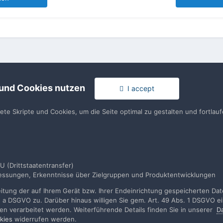
 und Cookies nutzen
I accept
tete Skripte und Cookies, um die Seite optimal zu gestalten und fortla
rache
Impressum / Datenschutzerklärung
Nutzungsbedingun
U (Drittstaatentransfer)
Realisierung: IN-Solution
smessungen, Erkenntnisse über Zielgruppen und Produktentwicklungen
Powered by Invision Community
tung der auf Ihrem Gerät bzw. Ihrer Endeinrichtung gespeicherten Daten
. a DSGVO zu. Darüber hinaus willigen Sie gem. Art. 49 Abs. 1 DSGVO ei
rden verarbeitet werden. Weiterführende Details finden Sie in unserer
D
kies
widerrufen werden.