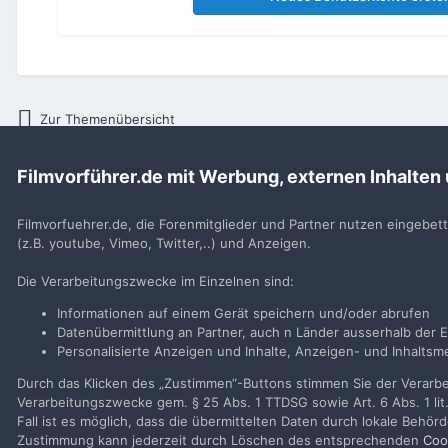
Zur Themenübersicht
Filmvorführer.de mit Werbung, externen Inhalten
Startseite
Allgemeines
Technik
Tonspuren
Filmvorfuehrer.de, die Forenmitglieder und Partner nutzen eingebet
(z.B. youtube, Vimeo, Twitter,..) und Anzeigen.
Filmvorführer.de via Google durchsuchen:
Die Verarbeitungszwecke im Einzelnen sind:
Informationen auf einem Gerät speichern und/oder abrufen
Sp
Datenübermittlung an Partner, auch n Länder ausserhalb der E
Personalisierte Anzeigen und Inhalte, Anzeigen- und Inhalt
Durch das Klicken des „Zustimmen“-Buttons stimmen Sie der Verarbei
Verarbeitungszwecke gem. § 25 Abs. 1 TTDSG sowie Art. 6 Abs. 1 lit
Fall ist es möglich, dass die übermittelten Daten durch lokale Behö
Zustimmung kann jederzeit durch Löschen des entsprechenden
Coo