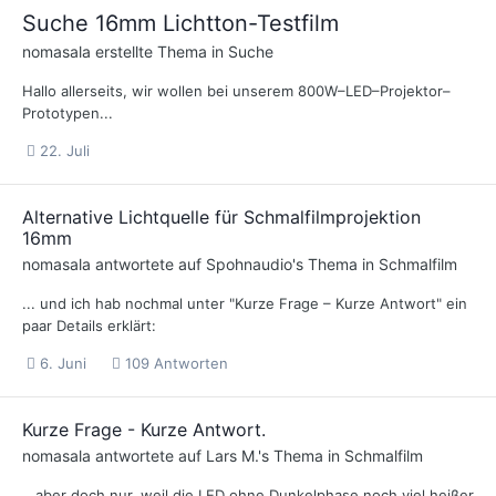
Suche 16mm Lichtton-Testfilm
nomasala
erstellte Thema in
Suche
Hallo allerseits, wir wollen bei unserem 800W–LED–Projektor–
Prototypen...
22. Juli
Alternative Lichtquelle für Schmalfilmprojektion
16mm
nomasala
antwortete auf
Spohnaudio
's Thema in
Schmalfilm
... und ich hab nochmal unter "Kurze Frage – Kurze Antwort" ein
paar Details erklärt:
6. Juni
109 Antworten
Kurze Frage - Kurze Antwort.
nomasala
antwortete auf
Lars M.
's Thema in
Schmalfilm
...aber doch nur, weil die LED ohne Dunkelphase noch viel heißer