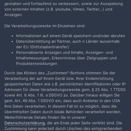
gestalten und fortlaufend zu verbessern, sowie zur Ausspielung
nomasala
antwortete auf
Spohnaudio
's Thema in
Schmalfilm
von externen Inhalten (z.B. youtube, Vimeo, Twitter,..) und
Anzeigen.
Diese Fragen hatte ich mir auch gestellt. Wir hatten bei unseren
Tests immer mit einem Lux-Meter gearbeitet, das ja keine
Die Verarbeitungszwecke im Einzelnen sind:
absoluten Werte liefert, und deshalb hatten wir immer Abstand...
Informationen auf einem Gerät speichern und/oder abrufen
3. Juni
109 Antworten
Datenübermittlung an Partner, auch n Länder ausserhalb
der EU (Drittstaatentransfer)
Personalisierte Anzeigen und Inhalte, Anzeigen- und
Inhaltsmessungen, Erkenntnisse über Zielgruppen und
Produktentwicklungen
Durch das Klicken des „Zustimmen“-Buttons stimmen Sie der
Filmvorführer.de via Google durchsuchen:
Verarbeitung der auf Ihrem Gerät bzw. Ihrer Endeinrichtung
gespeicherten Daten wie z.B. persönlichen Identifikatoren oder IP-
Adressen für diese Verarbeitungszwecke gem. § 25 Abs. 1 TTDSG
Sprache
Impressum / Datenschutzerklärung
sowie Art. 6 Abs. 1 lit. a DSGVO zu. Darüber hinaus willigen Sie
gem. Art. 49 Abs. 1 DSGVO ein, dass auch Anbieter in den USA
Nutzungsbedingungen
Ihre Daten verarbeiten. In diesem Fall ist es möglich, dass die
Realisierung: IN-Solution
übermittelten Daten durch lokale Behörden verarbeitet werden.
Powered by Invision Community
Weiterführende Details finden Sie in unserer
Datenschutzerklärung
, die am Ende jeder Seite verlinkt sind. Die
Zustimmung kann jederzeit durch Löschen des entsprechenden