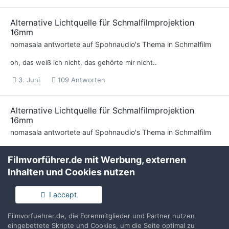
Alternative Lichtquelle für Schmalfilmprojektion
16mm
nomasala
antwortete auf
Spohnaudio
's Thema in
Schmalfilm
oh, das weiß ich nicht, das gehörte mir nicht..
3. Juni
109 Antworten
Alternative Lichtquelle für Schmalfilmprojektion
16mm
nomasala
antwortete auf
Spohnaudio
's Thema in
Schmalfilm
Also uns ging es natürlich um den sichtbaren Lichtgewinn auf
Filmvorführer.de mit Werbung, externen
der Leinwand. Wieviel Strom dabei verbraucht wird, war für uns
vollkommen uninteressant, weil es ja nicht um Dauerbetrieb...
Inhalten und Cookies nutzen
3. Juni
109 Antworten
I accept
Filmvorfuehrer.de, die Forenmitglieder und Partner nutzen
Alternative Lichtquelle für Schmalfilmprojektion
eingebettete Skripte und Cookies, um die Seite optimal zu
16mm