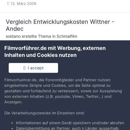
13. März 2009
Vergleich Entwicklungskosten Wittner -
Andec
soldano
erstellte Thema in
Schmalfilm
Liebe Filmfreunde mit dem Risiko, dass ich total falsch liege und
Filmvorführer.de mit Werbung, externen
dass ich ausgelacht werde, habe ich mal eine kleine Berechnung
Inhalten und Cookies nutzen
angestellt und möchte euch mal fragen, ob ich da richtig...
I accept
4. März 2009
5 Antworten
Filmvorfuehrer.de, die Forenmitglieder und Partner nutzen
7.5 m Spulen in Canon DS-8
eingebettete Skripte und Cookies, um die Seite optimal zu
gestalten und fortlaufend zu verbessern, sowie zur Ausspielung
soldano
erstellte Thema in
Schmalfilm
von externen Inhalten (z.B. youtube, Vimeo, Twitter,..) und
Anzeigen.
Hallo zusammen ich bin seit gestern stolzer Besitzer eine Canon
DS-8 (Scoopic). Für diejenigen, die sich damit auskennen: kann
Die Verarbeitungszwecke im Einzelnen sind:
man in diese Kamera auch die kleinen 7.5m Spulen brauchen...
Informationen auf einem Gerät speichern und/oder abrufen
19. Februar 2009
12 Antworten
Datenübermittlung an Partner, auch n Länder ausserhalb