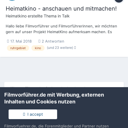
Heimatkino - anschauen und mitmachen!
Heimatkino
erstellte Thema in
Talk
Hallo liebe Filmvorführer und Filmvorführerinnen, wir möchten
gern auf unser Projekt HeimatKino aufmerksam machen. Es
handelt sich dabei u.a. um eine dokumentarische Webserie zum
17. Mai 2018
2 Antworten
Kino im Ruhrgebiet. Sieben sinnliche Kurzfilme zu sieben ganz
(und 23 weitere)
ruhrgebiet
kino
unterschiedlichen Kinotypen. Die Pr...
Filmvorführer.de via Google durchsuchen:
Filmvorführer.de mit Werbung, externen
Inhalten und Cookies nutzen
Sprache
Impressum / Datenschutzerklärung
I accept
Nutzungsbedingungen
Realisierung: IN-Solution
Filmvorfuehrer.de, die Forenmitglieder und Partner nutzen
Powered by Invision Community