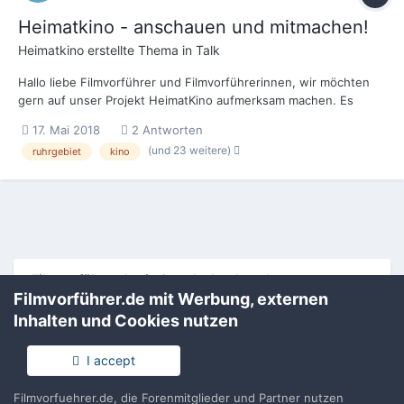
Heimatkino - anschauen und mitmachen!
Heimatkino
erstellte Thema in
Talk
Hallo liebe Filmvorführer und Filmvorführerinnen, wir möchten
gern auf unser Projekt HeimatKino aufmerksam machen. Es
handelt sich dabei u.a. um eine dokumentarische Webserie zum
17. Mai 2018
2 Antworten
Kino im Ruhrgebiet. Sieben sinnliche Kurzfilme zu sieben ganz
(und 23 weitere)
ruhrgebiet
kino
unterschiedlichen Kinotypen. Die Pr...
Filmvorführer.de via Google durchsuchen:
Filmvorführer.de mit Werbung, externen
Inhalten und Cookies nutzen
Sprache
Impressum / Datenschutzerklärung
I accept
Nutzungsbedingungen
Realisierung: IN-Solution
Filmvorfuehrer.de, die Forenmitglieder und Partner nutzen
Powered by Invision Community