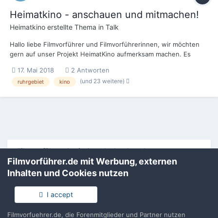
Heimatkino - anschauen und mitmachen!
Heimatkino
erstellte Thema in
Talk
Hallo liebe Filmvorführer und Filmvorführerinnen, wir möchten
gern auf unser Projekt HeimatKino aufmerksam machen. Es
handelt sich dabei u.a. um eine dokumentarische Webserie zum
17. Mai 2018
2 Antworten
Kino im Ruhrgebiet. Sieben sinnliche Kurzfilme zu sieben ganz
(und 23 weitere)
ruhrgebiet
kino
unterschiedlichen Kinotypen. Die Pr...
Filmvorführer.de via Google durchsuchen:
Filmvorführer.de mit Werbung, externen
Inhalten und Cookies nutzen
Sprache
Impressum / Datenschutzerklärung
I accept
Nutzungsbedingungen
Realisierung: IN-Solution
Filmvorfuehrer.de, die Forenmitglieder und Partner nutzen
Powered by Invision Community