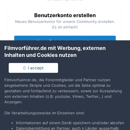
Benutzerkonto erstellen
Neues Benutzerkonto für unsere Community erstellen.
Es ist einfach!
Neues Benutzerkonto erstellen
Filmvorführer.de mit Werbung, externen
Inhalten und Cookies nutzen
Anmelden
Du hast bereits ein Benutzerkonto? Melde Dich hier an.
I accept
Filmvorfuehrer.de, die Forenmitglieder und Partner nutzen
Jetzt anmelden
eingebettete Skripte und Cookies, um die Seite optimal zu
gestalten und fortlaufend zu verbessern, sowie zur Ausspielung
von externen Inhalten (z.B. youtube, Vimeo, Twitter,..) und
Anzeigen.
Die Verarbeitungszwecke im Einzelnen sind:
Teilen
Folgen
1
Informationen auf einem Gerät speichern und/oder abrufen
Datenübermittlung an Partner, auch n Länder ausserhalb