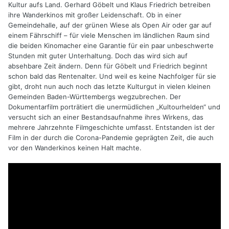
Kultur aufs Land. Gerhard Göbelt und Klaus Friedrich betreiben
ihre Wanderkinos mit großer Leidenschaft. Ob in einer
Gemeindehalle, auf der grünen Wiese als Open Air oder gar auf
einem Fährschiff – für viele Menschen im ländlichen Raum sind
die beiden Kinomacher eine Garantie für ein paar unbeschwerte
Stunden mit guter Unterhaltung. Doch das wird sich auf
absehbare Zeit ändern. Denn für Göbelt und Friedrich beginnt
schon bald das Rentenalter. Und weil es keine Nachfolger für sie
gibt, droht nun auch noch das letzte Kulturgut in vielen kleinen
Gemeinden Baden-Württembergs wegzubrechen. Der
Dokumentarfilm porträtiert die unermüdlichen „Kultourhelden“ und
versucht sich an einer Bestandsaufnahme ihres Wirkens, das
mehrere Jahrzehnte Filmgeschichte umfasst. Entstanden ist der
Film in der durch die Corona-Pandemie geprägten Zeit, die auch
vor den Wanderkinos keinen Halt machte.