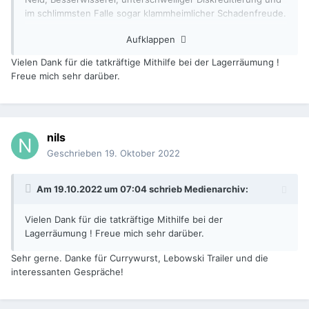
im schlimmsten Falle sogar klammheimlicher Schadenfreude.
Aufklappen
Das hat mitunter durchaus einen gewissen
Unterhaltungswert, ist manchmal auch lehrreich. Davon lebt
Vielen Dank für die tatkräftige Mithilfe bei der Lagerräumung !
auch dieses Forum.
Freue mich sehr darüber.
In Anbetracht der sich hier anbahnenden menschlichen
Tragödie hoffe ich aber, dass Herr Becker der Beiträge zu
diesem Thema vorerst nicht gewahr wird.
nils
Nils
Geschrieben
19. Oktober 2022
Am 19.10.2022 um 07:04 schrieb
Medienarchiv
:
Vielen Dank für die tatkräftige Mithilfe bei der
Lagerräumung ! Freue mich sehr darüber.
Sehr gerne. Danke für Currywurst, Lebowski Trailer und die
interessanten Gespräche!