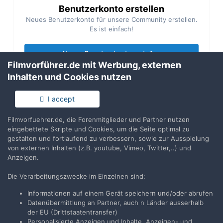
Benutzerkonto erstellen
Neues Benutzerkonto für unsere Community erstellen.
Es ist einfach!
Neues Benutzerkonto erstellen
Filmvorführer.de mit Werbung, externen
Inhalten und Cookies nutzen
Anmelden
Du hast bereits ein Benutzerkonto? Melde Dich hier an.
I accept
Filmvorfuehrer.de, die Forenmitglieder und Partner nutzen
Jetzt anmelden
eingebettete Skripte und Cookies, um die Seite optimal zu
gestalten und fortlaufend zu verbessern, sowie zur Ausspielung
von externen Inhalten (z.B. youtube, Vimeo, Twitter,..) und
Anzeigen.
Die Verarbeitungszwecke im Einzelnen sind:
Teilen
Folgen
5
Informationen auf einem Gerät speichern und/oder abrufen
Datenübermittlung an Partner, auch n Länder ausserhalb
der EU (Drittstaatentransfer)
Zur Themenübersicht
Personalisierte Anzeigen und Inhalte, Anzeigen- und