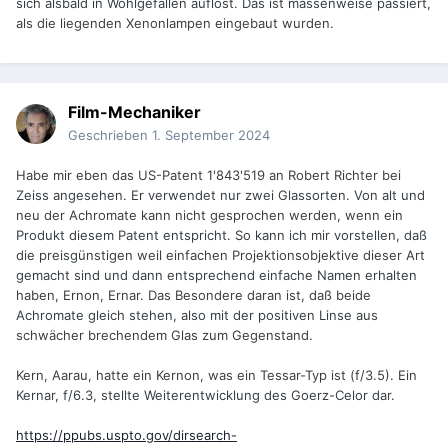
sich alsbald in Wohlgefallen auflöst. Das ist massenweise passiert,
als die liegenden Xenonlampen eingebaut wurden.
Film-Mechaniker
Geschrieben
1. September 2024
Habe mir eben das US-Patent 1'843'519 an Robert Richter bei
Zeiss angesehen. Er verwendet nur zwei Glassorten. Von alt und
neu der Achromate kann nicht gesprochen werden, wenn ein
Produkt diesem Patent entspricht. So kann ich mir vorstellen, daß
die preisgünstigen weil einfachen Projektionsobjektive dieser Art
gemacht sind und dann entsprechend einfache Namen erhalten
haben, Ernon, Ernar. Das Besondere daran ist, daß beide
Achromate gleich stehen, also mit der positiven Linse aus
schwächer brechendem Glas zum Gegenstand.
Kern, Aarau, hatte ein Kernon, was ein Tessar-Typ ist (f/3.5). Ein
Kernar, f/6.3, stellte Weiterentwicklung des Goerz-Celor dar.
https://ppubs.uspto.gov/dirsearch-