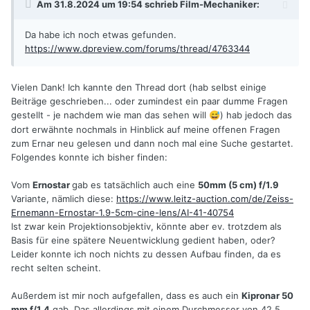
Am 31.8.2024 um 19:54 schrieb
Film-Mechaniker
:
Da habe ich noch etwas gefunden.
https://www.dpreview.com/forums/thread/4763344
Vielen Dank! Ich kannte den Thread dort (hab selbst einige
Beiträge geschrieben... oder zumindest ein paar dumme Fragen
gestellt - je nachdem wie man das sehen will
) hab jedoch das
😅
dort erwähnte nochmals in Hinblick auf meine offenen Fragen
zum Ernar neu gelesen und dann noch mal eine Suche gestartet.
Folgendes konnte ich bisher finden:
Vom
Ernostar
gab es tatsächlich auch eine
50mm (5 cm) f/1.9
Variante, nämlich diese:
https://www.leitz-auction.com/de/Zeiss-
Ernemann-Ernostar-1.9-5cm-cine-lens/AI-41-40754
Ist zwar kein Projektionsobjektiv, könnte aber ev. trotzdem als
Basis für eine spätere Neuentwicklung gedient haben, oder?
Leider konnte ich noch nichts zu dessen Aufbau finden, da es
recht selten scheint.
Außerdem ist mir noch aufgefallen, dass es auch ein
Kipronar 50
mm f/1.4
gab. Das allerdings mit einem Durchmesser von 42.5