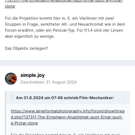
?137311-The-Ernemann-Anastigmat-quot-Ernar-quot-a-Protar-
clone
Für die Projektion kommt hier m. E. ein Vierlinser mit zwei
Gruppen in Frage, verkitteter Alt- und Neuachromat wie in dem
Forum erwähnt, oder ein Petzval-Typ. Für f/1.4 sind vier Linsen
aber eigentlich zu wenige.
Das Objektiv zerlegen?
simple.joy
Geschrieben
31. August 2024
Am 31.8.2024 um 07:46 schrieb
Film-Mechaniker
:
https://www.largeformatphotography.info/forum/showthrea
d.php?137311-The-Ernemann-Anastigmat-quot-Ernar-quot-
a-Protar-clone