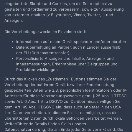
eingebettete Skripte und Cookies, um die Seite optimal zu
gestalten und fortlaufend zu verbessern, sowie zur Ausspielung
von externen Inhalten (z.B. youtube, Vimeo, Twitter,..) und
Anzeigen.
Die Verarbeitungszwecke im Einzelnen sind:
Teilen
Folgen
1
Informationen auf einem Gerät speichern und/oder abrufen
Datenübermittlung an Partner, auch n Länder ausserhalb
der EU (Drittstaatentransfer)
Zur Themenübersicht
Personalisierte Anzeigen und Inhalte, Anzeigen- und
Inhaltsmessungen, Erkenntnisse über Zielgruppen und
Produktentwicklungen
Durch das Klicken des „Zustimmen“-Buttons stimmen Sie der
Filmvorführer.de via Google durchsuchen:
Verarbeitung der auf Ihrem Gerät bzw. Ihrer Endeinrichtung
gespeicherten Daten wie z.B. persönlichen Identifikatoren oder IP-
Adressen für diese Verarbeitungszwecke gem. § 25 Abs. 1 TTDSG
Sprache
Impressum / Datenschutzerklärung
sowie Art. 6 Abs. 1 lit. a DSGVO zu. Darüber hinaus willigen Sie
gem. Art. 49 Abs. 1 DSGVO ein, dass auch Anbieter in den USA
Nutzungsbedingungen
Ihre Daten verarbeiten. In diesem Fall ist es möglich, dass die
Realisierung: IN-Solution
übermittelten Daten durch lokale Behörden verarbeitet werden.
Powered by Invision Community
Weiterführende Details finden Sie in unserer
Datenschutzerklärung
, die am Ende jeder Seite verlinkt sind. Die