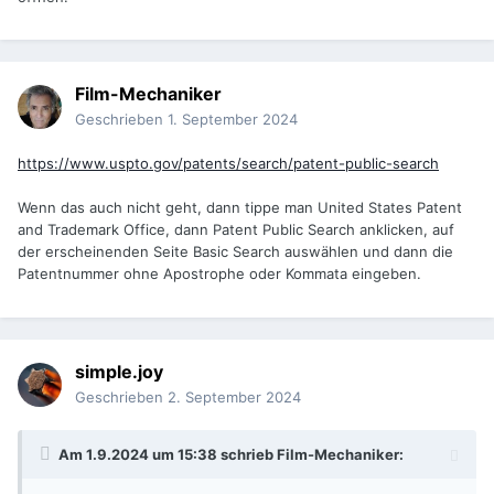
Ein Kernar, f/6.3, stellte Weiterentwicklung des Goerz-Celor
dar.
https://ppubs.uspto.gov/dirsearch-
Film-Mechaniker
public/print/downloadBasicPdf/1843519?
requestToken=eyJzdWIiOiJhZDI0YzM1OS0wZjI4LTRiY2MtYW
Geschrieben
1. September 2024
ZjMS00YzBhZDk2NzE2NWQiLCJ2ZXIiOiIyODIwOWE1YS03NW
UzLTQzOTktYmE3OC02OTgwZjlkYjQ3ZjUiLCJleHAiOjB9
https://www.uspto.gov/patents/search/patent-public-search
Wenn das auch nicht geht, dann tippe man United States Patent
and Trademark Office, dann Patent Public Search anklicken, auf
der erscheinenden Seite Basic Search auswählen und dann die
Patentnummer ohne Apostrophe oder Kommata eingeben.
simple.joy
Geschrieben
2. September 2024
Am 1.9.2024 um 15:38 schrieb
Film-Mechaniker
: