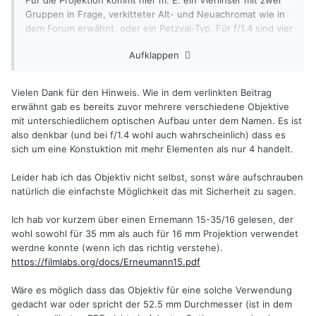
Für die Projektion kommt hier m. E. ein Vierlinser mit zwei
Gruppen in Frage, verkitteter Alt- und Neuachromat wie in
dem Forum erwähnt, oder ein Petzval-Typ. Für f/1.4 sind vier
Linsen aber eigentlich zu wenige.
Aufklappen
Das Objektiv zerlegen?
Vielen Dank für den Hinweis. Wie in dem verlinkten Beitrag
erwähnt gab es bereits zuvor mehrere verschiedene Objektive
mit unterschiedlichem optischen Aufbau unter dem Namen. Es ist
also denkbar (und bei f/1.4 wohl auch wahrscheinlich) dass es
sich um eine Konstuktion mit mehr Elementen als nur 4 handelt.
Leider hab ich das Objektiv nicht selbst, sonst wäre aufschrauben
natürlich die einfachste Möglichkeit das mit Sicherheit zu sagen.
Ich hab vor kurzem über einen Ernemann 15-35/16 gelesen, der
wohl sowohl für 35 mm als auch für 16 mm Projektion verwendet
werdne konnte (wenn ich das richtig verstehe).
https://filmlabs.org/docs/Erneumann15.pdf
Wäre es möglich dass das Objektiv für eine solche Verwendung
gedacht war oder spricht der 52.5 mm Durchmesser (ist in dem