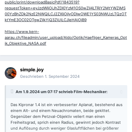
public/print/downloadBasicPdf/1843519?
requestToken=eyJzdWIiOiJhZDI0YzM1OS0wZjI4LTRiY2MtYWZjMS
00YzBhZDk2NzE2NWQiLCJ2ZXIiOiIyODIwOWE1YS03NWUzLTQzOT
ktYmE3OC02OTgwZjlkYjQ3ZjUiLCJleHAiOjB9
https://www.kern-
aarau.ch/fileadmin/user_upload/Aldo/Optik/Haefliger_Kameras_Opt
ik_Objektive_NASA.pdf
simple.joy
Geschrieben
1. September 2024
Am 1.9.2024 um 07:17 schrieb
Film-Mechaniker
:
Das Kipronar 1.4 ist ein verbesserter Aplanat, bestehend aus
einem Alt- und einem Neuachromaten, beide gekittet.
Gegenüber dem Petzval-Objektiv veliert man einen
Freiheitsgrad, sprich einen Radius, gewinnt jedoch Kontrast
und Auflösung durch weniger Glasluftflächen bei größerer