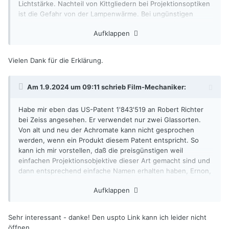
Lichtstärke. Nachteil von Kittgliedern bei Projektionsoptiken
ist die Gefahr von der Lampenwärme. Bei ungünstigen
Bedingungen kann ein Abbild der Lichtquelle in der Nähe
Aufklappen
von oder auf einer Kittfläche stehen, die sich alsbald in
Wohlgefallen auflöst. Das ist massenweise passiert, als die
liegenden Xenonlampen eingebaut wurden.
Vielen Dank für die Erklärung.
Am 1.9.2024 um 09:11 schrieb
Film-Mechaniker
:
Habe mir eben das US-Patent 1'843'519 an Robert Richter
bei Zeiss angesehen. Er verwendet nur zwei Glassorten.
Von alt und neu der Achromate kann nicht gesprochen
werden, wenn ein Produkt diesem Patent entspricht. So
kann ich mir vorstellen, daß die preisgünstigen weil
einfachen Projektionsobjektive dieser Art gemacht sind und
dann entsprechend einfache Namen erhalten haben, Ernon,
Ernar. Das Besondere daran ist, daß beide Achromate gleich
Aufklappen
stehen, also mit der positiven Linse aus schwächer
brechendem Glas zum Gegenstand.
Sehr interessant - danke! Den uspto Link kann ich leider nicht
Kern, Aarau, hatte ein Kernon, was ein Tessar-Typ ist (f/3.5).
öffnen.