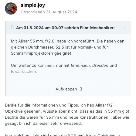
simple.joy
Geschrieben
31. August 2024
Am 31.8.2024 um 09:07 schrieb
Film-Mechaniker
:
Mit Alinar 55 mm, f/2.0, habe ich vorgeführt. Die haben den
gleichen Durchmesser. 52,5 ist für Normal- und für
Schmalfilmprojektoren geeignet.
Um weiter zu kommen, nur mit
Ernemann
,
Dresden
und
Ernar
suchen.
Zweiformatprojektoren sind im Allgemeinen fürs größere
Aufklappen
Format brauchbar, das kleinere ist meistens das
Leidtragende. Ernemann-Projektoren 12 und ff. sind
Fehlkonstruktionen. Man läßt nicht eine Filmschleife gegen
Danke für die Informationen und Tipps. Ich hab Alinar f/2
ein Blech schlagen.
Objektive gesehen, wusste aber nicht, dass es das in 55 mm gibt.
Dachte die wären für 35 mm und neue Konstruktionen… aber wie
gesagt bin ich da leider sehr unwissend.
Von welchem Jahr sind denn die 52.5 mm Alinar Objektive in