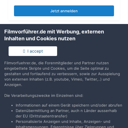
Jetzt anmelden
Filmvorführer.de mit Werbung, externen
Inhalten und Cookies nutzen
Teilen
Folgen
0
I accept
Filmvorfuehrer.de, die Forenmitglieder und Partner nutzen
Zur Themenübersicht
eingebettete Skripte und Cookies, um die Seite optimal zu
gestalten und fortlaufend zu verbessern, sowie zur Ausspielung
von externen Inhalten (z.B. youtube, Vimeo, Twitter,..) und
Anzeigen.
Filmvorführer.de via Google durchsuchen:
Die Verarbeitungszwecke im Einzelnen sind:
Informationen auf einem Gerät speichern und/oder abrufen
Datenübermittlung an Partner, auch n Länder ausserhalb
Sprache
Impressum / Datenschutzerklärung
der EU (Drittstaatentransfer)
Nutzungsbedingungen
Personalisierte Anzeigen und Inhalte, Anzeigen- und
Realisierung: IN-Solution
Inhaltsmessungen, Erkenntnisse über Zielgruppen und