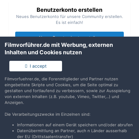
Benutzerkonto erstellen
Neues Benutzerkonto für unsere Community erstellen.
Es ist einfach!
Neues Benutzerkonto erstellen
Filmvorführer.de mit Werbung, externen
Inhalten und Cookies nutzen
Anmelden
Du hast bereits ein Benutzerkonto? Melde Dich hier an.
I accept
Filmvorfuehrer.de, die Forenmitglieder und Partner nutzen
Jetzt anmelden
eingebettete Skripte und Cookies, um die Seite optimal zu
gestalten und fortlaufend zu verbessern, sowie zur Ausspielung
von externen Inhalten (z.B. youtube, Vimeo, Twitter,..) und
Anzeigen.
Die Verarbeitungszwecke im Einzelnen sind:
Teilen
Folgen
2
Informationen auf einem Gerät speichern und/oder abrufen
Datenübermittlung an Partner, auch n Länder ausserhalb
der EU (Drittstaatentransfer)