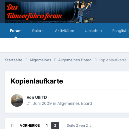
Forum
Galerie
Aktivitäten
Umsehen
Rangliste
Startseite
Allgemeines
Allgemeines Board
Kopienlaufkarte
Kopienlaufkarte
Von
UlliTD
21. Juni 2009
in
Allgemeines Board
VORHERIGE
1
2
Seite 2 von 2