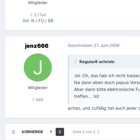
Mitglieder
3,1Tsd
Ort
:
N / FÜ / ER
jenz666
Geschrieben
27. Juni 2009
Regular8 schrieb:
:lol: Oh, das hab ich nicht bedac
Na dann eben doch pepus Vorsch
Mitglieder
Aber dann bitte elektronische Fu
treffen... :lol:
889
achso, und zufällig hat auch jeder 
VORHERIGE
1
2
Seite 2 von 2