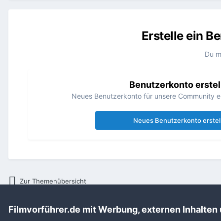
Erstelle ein 
Du m
Benutzerkonto erstel
Neues Benutzerkonto für unsere Community erst
Neues Benutzerkonto erstel
Zur Themenübersicht
Filmvorführer.de mit Werbung, externen Inhalten
Startseite
Allgemeines
Allgemeines Board
Kopienlaufkarte