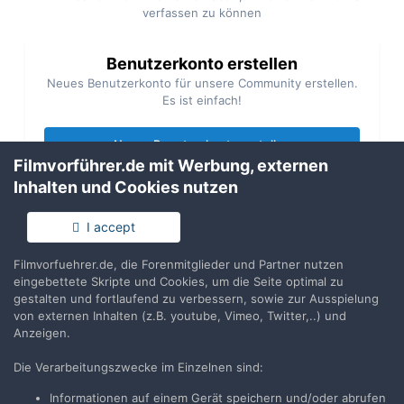
verfassen zu können
Benutzerkonto erstellen
Neues Benutzerkonto für unsere Community erstellen.
Es ist einfach!
Neues Benutzerkonto erstellen
Filmvorführer.de mit Werbung, externen
Inhalten und Cookies nutzen
Anmelden
Du hast bereits ein Benutzerkonto? Melde Dich hier an.
I accept
Filmvorfuehrer.de, die Forenmitglieder und Partner nutzen
Jetzt anmelden
eingebettete Skripte und Cookies, um die Seite optimal zu
gestalten und fortlaufend zu verbessern, sowie zur Ausspielung
von externen Inhalten (z.B. youtube, Vimeo, Twitter,..) und
Anzeigen.
Die Verarbeitungszwecke im Einzelnen sind:
Teilen
Folgen
0
Informationen auf einem Gerät speichern und/oder abrufen