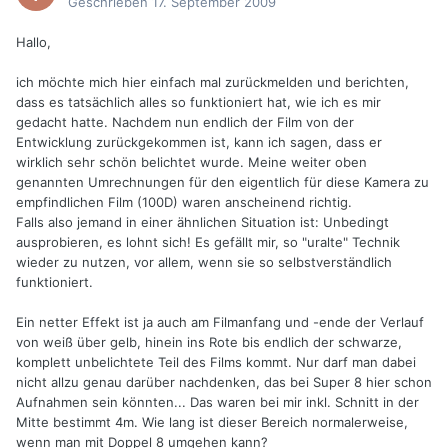
Geschrieben
17. September 2009
Hallo,
ich möchte mich hier einfach mal zurückmelden und berichten,
dass es tatsächlich alles so funktioniert hat, wie ich es mir
gedacht hatte. Nachdem nun endlich der Film von der
Entwicklung zurückgekommen ist, kann ich sagen, dass er
wirklich sehr schön belichtet wurde. Meine weiter oben
genannten Umrechnungen für den eigentlich für diese Kamera zu
empfindlichen Film (100D) waren anscheinend richtig.
Falls also jemand in einer ähnlichen Situation ist: Unbedingt
ausprobieren, es lohnt sich! Es gefällt mir, so "uralte" Technik
wieder zu nutzen, vor allem, wenn sie so selbstverständlich
funktioniert.
Ein netter Effekt ist ja auch am Filmanfang und -ende der Verlauf
von weiß über gelb, hinein ins Rote bis endlich der schwarze,
komplett unbelichtete Teil des Films kommt. Nur darf man dabei
nicht allzu genau darüber nachdenken, das bei Super 8 hier schon
Aufnahmen sein könnten... Das waren bei mir inkl. Schnitt in der
Mitte bestimmt 4m. Wie lang ist dieser Bereich normalerweise,
wenn man mit Doppel 8 umgehen kann?