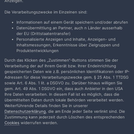
Anzeigen.
teilgenommen, denn dort sind deine Anregungen
vor im Bezug auf den Preis auf und ab diskutiert
Die Verarbeitungszwecke im Einzelnen sind:
worden.
Informationen auf einem Gerät speichern und/oder abrufen
Datenübermittlung an Partner, auch n Länder ausserhalb
Auch finde ich es seltsam, dass du dir wenn du
der EU (Drittstaatentransfer)
schon in Berlin bist, kein vernünftiges Kino
Personalisierte Anzeigen und Inhalte, Anzeigen- und
ausgesucht hast. Natürlich ist das eine Katastrophe
Inhaltsmessungen, Erkenntnisse über Zielgruppen und
wenn man seinen Laden so wie von dir
Produktentwicklungen
beschrieben verlottern lässt. Das ist ja schon
Antiwerbung fürs Kino, aber das hat ja nichts mit
Durch das Klicken des „Zustimmen“-Buttons stimmen Sie der
dem Kinofest zu tun. Das sind Einzelbetreiber die
Verarbeitung der auf Ihrem Gerät bzw. Ihrer Endeinrichtung
aus irgendwelchen Gründen nicht mehr
gespeicherten Daten wie z.B. persönlichen Identifikatoren oder IP-
investieren. Solche Buden wickelt der Markt, bzw.
Adressen für diese Verarbeitungszwecke gem. § 25 Abs. 1 TTDSG
der Kunde schon selbst ab. Es gibt in Berlin etliche
sowie Art. 6 Abs. 1 lit. a DSGVO zu. Darüber hinaus willigen Sie
wunderschöne und liebevoll geführte Kinos.
gem. Art. 49 Abs. 1 DSGVO ein, dass auch Anbieter in den USA
Ihre Daten verarbeiten. In diesem Fall ist es möglich, dass die
Weiter weiß ich auch nicht was die Brücke in
übermittelten Daten durch lokale Behörden verarbeitet werden.
Weiterführende Details finden Sie in unserer
Dresden mit dem Kinofest zu tun hat. Das ist doch
Datenschutzerklärung
, die am Ende jeder Seite verlinkt sind. Die
Äpfel und Birne. Der HDF hat in den letzten fünf
Zustimmung kann jederzeit durch Löschen des entsprechenden
Jahren mehr Marketingaktionen mit den Kinos
Cookies
widerrufen werden.
zusammen gemacht als 30 Jahre davor.
Auch zum Kinofest gab es Marketingagenturen und