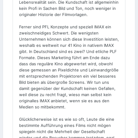
Lebensrealität sein. Die Kundschaft ist allgemeinhin
kein Profi in Sachen Bild und Ton, noch weniger in
originaler Historie der Filmvorlagen.
Ferner sind PFL Konzepte und speziell IMAX ein
zweischneidiges Schwert. Die wenigsten
Unternehmen können sich diese Investition leisten,
weshalb es weltweit nur 41 Kino in nativem IMAX
gibt. In Deutschland sind es zwei? Und etliche PLF
Formate. Dieses Marketing führt am Ende dazu
dass das reguläre Kino abgewertet wird, obwohl
diese gemessen an Pixeldichte und Leinwandgröße
mit entsprechenden Projektoren ein viel besseres
Bild bieten als übergroße Screens. Wir tun uns
damit gegenüber der Kundschaft keinen Gefallen,
weil diese zu recht fragt, wieso man selbst kein
originalles IMAX anbietet, wenn sie es aus den
Medien so mitbekommt.
Glücklicherweise ist es wie so oft, Leute die eine
bestimmte Aufführung eines Films nicht mögen
spiegeln nicht die Mehrheit der Gesellschaft
wieder und die Besucher kommen trotzdem, egal