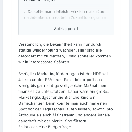
...Da sollte man vielleicht wirklich mal drüber
nachdenken, ob es beim Zukunftsprogramm
Kino nicht nur um Geld für neue
Aufklappen
Kinoausstattung gehen sollte, sondern
vielleicht mal mehr Geld daraus in
gemeinsame Kampangen oder überhaupt in
Verständlich, die Bekanntheit kann nur durch
Maketingaktionen für "kleinere Filme"
stetige Wiederholung wachsen. Hier sind alle
gesteckt wird - gerne kann dafür auch ein
gefordert mit zu machen, umso schneller kommen
neuer Topf auf gemacht werden....
wir in interessante Spähren.
...Mir fehlt da als Ein-Leinwand-Kino mit 45
Bezüglich Marketingförderungen ist der HDF seit
Plätzen leider die Marktkraft. Sorry...
Jahren an der FFA dran. Es ist leider politisch
wenig bis gar nicht gewollt, solche Maßnahmen
finanziell zu unterstützen. Dabei wäre ein großes
Marketingbudget für die Branche Kino ein
Gamechanger. Dann könnte man auch mal einen
Spot vor der Tagesschau laufen lassen, sowohl pro
Arthouse als auch Mainstream und andere Kanäle
dauerhaft mit der Marke Kino füttern.
Es ist alles eine Budgetfrage.