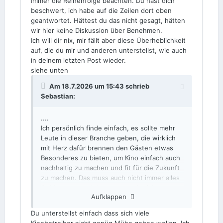
Immer die Reihenfolge beachten. Du hast dich
beschwert, ich habe auf die Zeilen dort oben
geantwortet. Hättest du das nicht gesagt, hätten
wir hier keine Diskussion über Benehmen.
Ich will dir nix, mir fällt aber diese Überheblichkeit
auf, die du mir und anderen unterstellst, wie auch
in deinem letzten Post wieder.
siehe unten
Am 18.7.2026 um 15:43 schrieb
Sebastian
:
....
Ich persönlich finde einfach, es sollte mehr
Leute in dieser Branche geben, die wirklich
mit Herz dafür brennen den Gästen etwas
Besonderes zu bieten, um Kino einfach auch
nachhaltig zu machen und fit für die Zukunft
zu machen. Das muss auch nicht immer alles
Geld kosten und das muss auch nicht immer
Aufklappen
alles mit Technik zu tun haben.
Du unterstellst einfach dass sich viele
Viel zu viel Text diesbezüglich. Sorry noch
Kinobetreiber nicht genüg Mühe geben wollen. Ich