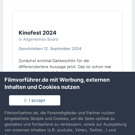
Kinofest 2024
in
Allgemeines Board
Geschrieben
12. September 2024
Zunächst erstmal Dankeschön für die
differenziertere Aussage jetzt. Das ist schon mal
was anderes als einfach nur zu sagen es wäre alles
Bockmist. Dagegen wehre ich mich, weil neben
Filmvorführer.de mit Werbung, externen
bezahlten Kräften, das Kinofest vor allem auch von
Inhalten und Cookies nutzen
vielen Ehrenamtlern aus der Branche auf die Beine
gestellt wurde, die das mal eben neben Ihrer
I accept
Unternehmertätigkeit gestemmt haben.
Filmvorfuehrer.de, die Forenmitglieder und Partner nutzen
Weiter bin ich am zweifeln ob die Diskussion hier
eingebettete Skripte und Cookies, um die Seite optimal zu
überhaupt noch Sinn macht. Offenbar betreibst du
gestalten und fortlaufend zu verbessern, sowie zur Ausspielung
gar kein Kino, hast also wahrscheinlich auch noch
von externen Inhalten (z.B. youtube, Vimeo, Twitter,..) und
an keinem HDF Meeting bezüglich Kinofest