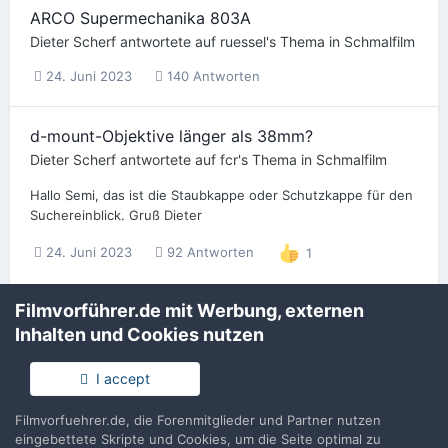
ARCO Supermechanika 803A
Dieter Scherf
antwortete auf
ruessel
's Thema in
Schmalfilm
24. Juni 2023
140 Antworten
d-mount-Objektive länger als 38mm?
Dieter Scherf
antwortete auf
fcr
's Thema in
Schmalfilm
Hallo Semi, das ist die Staubkappe oder Schutzkappe für den
Suchereinblick. Gruß Dieter
24. Juni 2023
92 Antworten
1
Filmvorführer.de mit Werbung, externen
ARCO Supermechanika 803A
Inhalten und Cookies nutzen
Dieter Scherf
antwortete auf
ruessel
's Thema in
Schmalfilm
Was alles passiert, im Inserat ist ein Fehler passiert:
I accept
Abgebildet ist eine ARCO 803 A im Text beschrieben ist die
viel besser ausgestattete ARCO CR-8. Am Besten erkennt...
Filmvorfuehrer.de, die Forenmitglieder und Partner nutzen
eingebettete Skripte und Cookies, um die Seite optimal zu