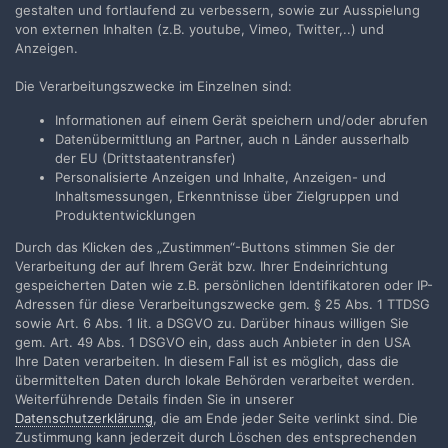
gestalten und fortlaufend zu verbessern, sowie zur Ausspielung
von externen Inhalten (z.B. youtube, Vimeo, Twitter,..) und
Anzeigen.
Die Verarbeitungszwecke im Einzelnen sind:
22. Juni 2023
140 Antworten
Informationen auf einem Gerät speichern und/oder abrufen
Datenübermittlung an Partner, auch n Länder ausserhalb
VORHERIGE
Seite 1 von 6
WEITER
der EU (Drittstaatentransfer)
Personalisierte Anzeigen und Inhalte, Anzeigen- und
Inhaltsmessungen, Erkenntnisse über Zielgruppen und
Produktentwicklungen
Durch das Klicken des „Zustimmen“-Buttons stimmen Sie der
Filmvorführer.de via Google durchsuchen:
Verarbeitung der auf Ihrem Gerät bzw. Ihrer Endeinrichtung
gespeicherten Daten wie z.B. persönlichen Identifikatoren oder IP-
Adressen für diese Verarbeitungszwecke gem. § 25 Abs. 1 TTDSG
Sprache
Impressum / Datenschutzerklärung
sowie Art. 6 Abs. 1 lit. a DSGVO zu. Darüber hinaus willigen Sie
gem. Art. 49 Abs. 1 DSGVO ein, dass auch Anbieter in den USA
Nutzungsbedingungen
Ihre Daten verarbeiten. In diesem Fall ist es möglich, dass die
Realisierung: IN-Solution
übermittelten Daten durch lokale Behörden verarbeitet werden.
Powered by Invision Community
Weiterführende Details finden Sie in unserer
Datenschutzerklärung
, die am Ende jeder Seite verlinkt sind. Die
Zustimmung kann jederzeit durch Löschen des entsprechenden