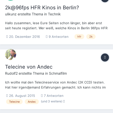
2k@96fps HFR Kinos in Berlin?
ulikunz
erstellte Thema in
Technik
Hallo zusammen, lese Eure Seiten schon länger, bin aber erst
seit heute registiert. Wer weiß, welche Kinos in Berlin 96fps HFR
in 2K CS zeigen können? Gibt es irgend welche Listen? Ich
20. Dezember 2016
9 Antworten
hfr
2k
kenne zwar diese Seite hier:
http://www.kinokompendium.de/kino_berlin_3d.htm bin mir aber
nicht sicher, ob es...
Telecine von Andec
Rudolf2
erstellte Thema in
Schmalfilm
Ich wollte mal den Telecineservice von Andec (2K CCD) testen.
Hat hier irgendjemand Erfahrungen gemacht. Ich kann nichts im
Internet finden - nicht mal um welchen Scanner es sich handelt.
26. August 2015
7 Antworten
Ich habe meine 50D sonst immer von Ocho y pico scanen lassen
(und 3 weitere)
Telecine
Andec
aber die machen Urlaub.