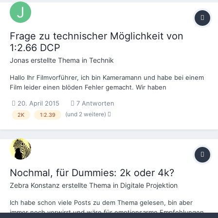
Frage zu technischer Möglichkeit von
1:2.66 DCP
Jonas
erstellte Thema in
Technik
Hallo Ihr Filmvorführer, ich bin Kameramann und habe bei einem
Film leider einen blöden Fehler gemacht. Wir haben
anamorphotisch in 2K gedreht und ich habe mich bei der
20. April 2015
7 Antworten
Kadrage irrtümlicherweise an das Bild gehalten, welches die
(und 2 weitere)
2K
1:2.39
Kamera ausgibt: Nicht 1:2.39, sondern 1:2.66, das doppelt
getreckte...
Nochmal, für Dummies: 2k oder 4k?
Zebra Konstanz
erstellte Thema in
Digitale Projektion
Ich habe schon viele Posts zu dem Thema gelesen, bin aber
immer noch verwirrt und wäre für emotionsarme Empfehlungen