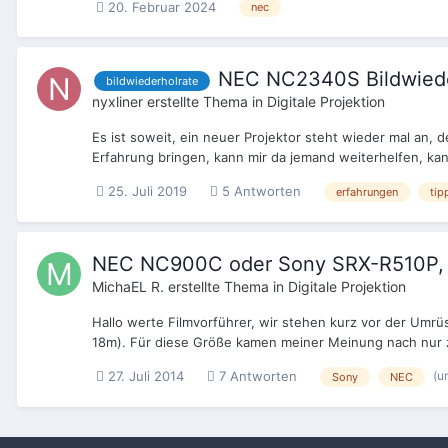
20. Februar 2024
nec
NEC NC2340S Bildwiede
bildwiederholrate
nyxliner
erstellte Thema in
Digitale Projektion
Es ist soweit, ein neuer Projektor steht wieder mal an,
Erfahrung bringen, kann mir da jemand weiterhelfen, kan
25. Juli 2019
5 Antworten
erfahrungen
tip
NEC NC900C oder Sony SRX-R510P, da
MichaEL R.
erstellte Thema in
Digitale Projektion
Hallo werte Filmvorführer, wir stehen kurz vor der Umrü
18m). Für diese Größe kamen meiner Meinung nach nur 
(u
27. Juli 2014
7 Antworten
Sony
NEC