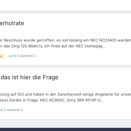
rholrate
 der Beschluss wurde getroffen, es soll bislang ein NEC NC2340S werden,
n das Ding 120 Bilder/s, ich finde auf der NEC Homepag...
(und 5 weitere)
ps
s ist hier die Frage
stung auf DCI und haben in der Zwischenzeit einige Angebote für unser 
zwei Geräte in Frage: NEC NC900C, Sony SRX-R510P D...
nd 2 weitere)