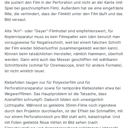
die justiert den Film in der Perforation und nicht an der Kante (mit
Spiel bei geschrumpftem Film). Außerdem hat sie eine eingefräste
Rille, die verhindert, dass der Filmkitt unter den Film läuft und das
Bild versaut.
Alte "Arri"- oder "Geyer"-Filmhobel sind empfehlenswert, für
Kopienreparatur muss es kein Filmspalter sein (den benutzt man
vorzugsweise für Negativschnitt, weil bei einem falschen Schnitt
der Film wieder bildverlustfrei zusammengeklebt werden kann).
Können beim tatsächlichen Hersteller, nämlich Hammann, überholt
werden. Dann wird auch das Messer geschliffen mit wählbaren
Schnittbreite (schmal für Cinemascope, breit für andere Formate).
Ist nicht wirklich teuer.
Klebefolien taugen nur für Polyesterfilm und für
Perforationsreparatur sowie für temporäre Klebestellen etwa bei
Wegwerffilmen. Das Hauptproblem ist die Tatsache, dass
Azetatfilm schrumpft. Dadurch bilden sich unweigerlich
Lichtspalte. Während so geklebte 35mm-Filme noch irgendwie
durch den Projektor durchlaufen, ist der Effekt bei Schmalfilm, mit
nur einem Perforationsloch pro Bild statt acht, katastrophal. Und
mit Folien geklebte Risse mitten im Bild sehen (nach