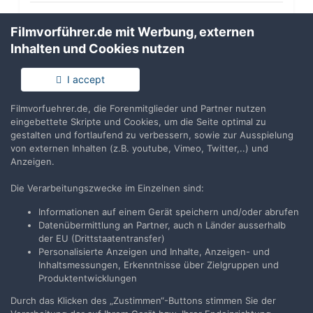
Anmelden
Filmvorführer.de mit Werbung, externen
Du hast bereits ein Benutzerkonto? Melde Dich hier an.
Inhalten und Cookies nutzen
Jetzt anmelden
I accept
Filmvorfuehrer.de, die Forenmitglieder und Partner nutzen
eingebettete Skripte und Cookies, um die Seite optimal zu
gestalten und fortlaufend zu verbessern, sowie zur Ausspielung
von externen Inhalten (z.B. youtube, Vimeo, Twitter,..) und
Teilen
Folgen
2
Anzeigen.
Die Verarbeitungszwecke im Einzelnen sind:
Zur Themenübersicht
Informationen auf einem Gerät speichern und/oder abrufen
Datenübermittlung an Partner, auch n Länder ausserhalb
der EU (Drittstaatentransfer)
Personalisierte Anzeigen und Inhalte, Anzeigen- und
Filmvorführer.de via Google durchsuchen:
Inhaltsmessungen, Erkenntnisse über Zielgruppen und
Produktentwicklungen
Durch das Klicken des „Zustimmen“-Buttons stimmen Sie der