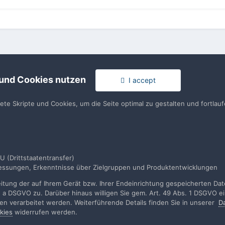
 und Cookies nutzen
I accept
Clubs - Gruppenfunktionalität fürs Forum
tete Skripte und Cookies, um die Seite optimal zu gestalten und fortla
rache
Impressum / Datenschutzerklärung
Nutzungsbedingun
U (Drittstaatentransfer)
Realisierung: IN-Solution
smessungen, Erkenntnisse über Zielgruppen und Produktentwicklungen
Powered by Invision Community
tung der auf Ihrem Gerät bzw. Ihrer Endeinrichtung gespeicherten Daten
. a DSGVO zu. Darüber hinaus willigen Sie gem. Art. 49 Abs. 1 DSGVO ei
rden verarbeitet werden. Weiterführende Details finden Sie in unserer
D
kies
widerrufen werden.