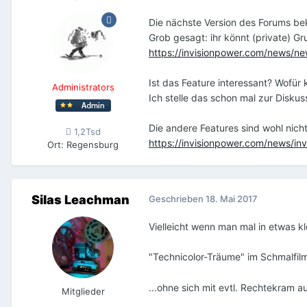
Die nächste Version des Forums be
Grob gesagt: ihr könnt (private) Gr
https://invisionpower.com/news/ne
Ist das Feature interessant? Wofü
Administrators
Ich stelle das schon mal zur Diskus
Die andere Features sind wohl nicht
1,2Tsd
https://invisionpower.com/news/in
Ort
:
Regensburg
Silas Leachman
Geschrieben
18. Mai 2017
Vielleicht wenn man mal in etwas
"Technicolor-Träume" im Schmalfilm
...ohne sich mit evtl. Rechtekram 
Mitglieder