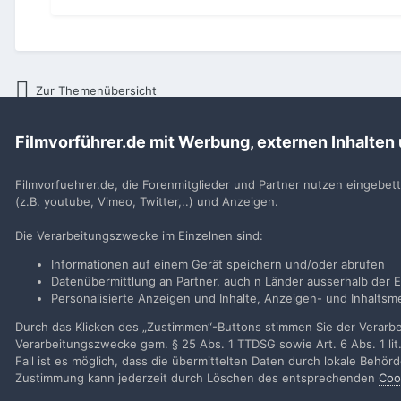
Zur Themenübersicht
Filmvorführer.de mit Werbung, externen Inhalten
Startseite
Smalltalk
Ankündigungen und Forum interne sachen
Filmvorfuehrer.de, die Forenmitglieder und Partner nutzen eingebet
(z.B. youtube, Vimeo, Twitter,..) und Anzeigen.
Filmvorführer.de via Google durchsuchen:
Die Verarbeitungszwecke im Einzelnen sind:
Informationen auf einem Gerät speichern und/oder abrufen
Sp
Datenübermittlung an Partner, auch n Länder ausserhalb der E
Personalisierte Anzeigen und Inhalte, Anzeigen- und Inhalt
Durch das Klicken des „Zustimmen“-Buttons stimmen Sie der Verarbei
Verarbeitungszwecke gem. § 25 Abs. 1 TTDSG sowie Art. 6 Abs. 1 lit
Fall ist es möglich, dass die übermittelten Daten durch lokale Behö
Zustimmung kann jederzeit durch Löschen des entsprechenden
Coo