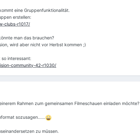
kommt eine Gruppenfunktionalität.
uppen erstellen:
w-clubs-r1017/
r könnte man das brauchen?
sion, wird aber nicht vor Herbst kommen ;)
 so interessant:
vision-community-42-r1030/
 kleinerem Rahmen zum gemeinsamen Filmeschauen einladen möchte?
format sozusagen......
auseinandersetzen zu müssen.