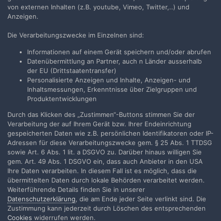
moses
antwortete auf
magentacine
's Thema in
Nostalgie
von externen Inhalten (z.B. youtube, Vimeo, Twitter,..) und
Anzeigen.
Die üblichen Verdächtigen stellen die Freiheit zu sagen das 2 +
2 = 4 ist mal wieder in frage. Und wie schon mal wollen sie das
Die Verarbeitungszwecke im Einzelnen sind:
mittels Zwiedenk und Neusprech erreichen. Allerdings bin ich...
Informationen auf einem Gerät speichern und/oder abrufen
6. April 2021
47 Antworten
Datenübermittlung an Partner, auch n Länder ausserhalb
der EU (Drittstaatentransfer)
Personalisierte Anzeigen und Inhalte, Anzeigen- und
Inhaltsmessungen, Erkenntnisse über Zielgruppen und
Produktentwicklungen
Filmvorführer.de via Google durchsuchen:
Durch das Klicken des „Zustimmen“-Buttons stimmen Sie der
Verarbeitung der auf Ihrem Gerät bzw. Ihrer Endeinrichtung
gespeicherten Daten wie z.B. persönlichen Identifikatoren oder IP-
Adressen für diese Verarbeitungszwecke gem. § 25 Abs. 1 TTDSG
Sprache
Impressum / Datenschutzerklärung
sowie Art. 6 Abs. 1 lit. a DSGVO zu. Darüber hinaus willigen Sie
Nutzungsbedingungen
gem. Art. 49 Abs. 1 DSGVO ein, dass auch Anbieter in den USA
Ihre Daten verarbeiten. In diesem Fall ist es möglich, dass die
Realisierung: IN-Solution
übermittelten Daten durch lokale Behörden verarbeitet werden.
Powered by Invision Community
Weiterführende Details finden Sie in unserer
Datenschutzerklärung
, die am Ende jeder Seite verlinkt sind. Die
Zustimmung kann jederzeit durch Löschen des entsprechenden
Cookies
widerrufen werden.