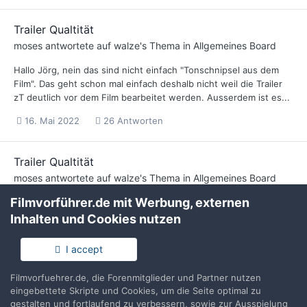
Trailer Qualtität
moses
antwortete auf
walze
's Thema in
Allgemeines Board
Hallo Jörg, nein das sind nicht einfach "Tonschnipsel aus dem
Film". Das geht schon mal einfach deshalb nicht weil die Trailer
zT deutlich vor dem Film bearbeitet werden. Ausserdem ist es...
16. Mai 2022
26 Antworten
Trailer Qualtität
moses
antwortete auf
walze
's Thema in
Allgemeines Board
Filmvorführer.de mit Werbung, externen
Hallo, zumindest aus dem Bereich Synchron her kann ich sagen
das der Aufwand im Verhältnis zur Laufzeit bei Trailern höher ist
Inhalten und Cookies nutzen
als beim Film dann selbst. Da hab ich schon manchmal den...
I accept
14. Mai 2022
26 Antworten
Filmvorfuehrer.de, die Forenmitglieder und Partner nutzen
eingebettete Skripte und Cookies, um die Seite optimal zu
Disney-Zeichentrickklassiker - für Kinder ungeeignet?
gestalten und fortlaufend zu verbessern, sowie zur Ausspielung