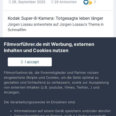
28. September 2025
29 Antworten
7
Kodak Super-8-Kamera: Totgesagte leben länger
Jürgen Lossau
antwortete auf
Jürgen Lossau
's Thema in
Schmalfilm
Wir hatten ja mal einen Testbericht im Super 8 Magazin. Der
Filmvorführer.de mit Werbung, externen
war durchwachsen ausgefallen und seitdem habe ich die
Kamera nicht mehr in der Hand gehabt. Es steht zu hoffen...
Inhalten und Cookies nutzen
26. September 2025
105 Antworten
I accept
Filmvorfuehrer.de, die Forenmitglieder und Partner nutzen
Cinematographica /Filmbörse in Deidesheim 2025
eingebettete Skripte und Cookies, um die Seite optimal zu
Jürgen Lossau
antwortete auf
TK-Chris
's Thema in
gestalten und fortlaufend zu verbessern, sowie zur Ausspielung
Schmalfilm
von externen Inhalten (z.B. youtube, Vimeo, Twitter,..) und
Anzeigen.
DeiEdesheim! BeOljöh! :::)))
Die Verarbeitungszwecke im Einzelnen sind:
19. September 2025
444 Antworten
2
Informationen auf einem Gerät speichern und/oder abrufen
Datenübermittlung an Partner, auch n Länder ausserhalb