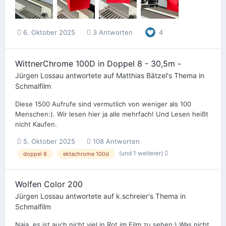
6. Oktober 2025
3 Antworten
4
WittnerChrome 100D in Doppel 8 - 30,5m -
Jürgen Lossau
antwortete auf
Matthias Bätzel
's Thema in
Schmalfilm
Diese 1500 Aufrufe sind vermutlich von weniger als 100
Menschen:). Wir lesen hier ja alle mehrfach! Und Lesen heißt
nicht Kaufen.
5. Oktober 2025
108 Antworten
(und 1 weiterer)
doppel 8
ektachrome 100d
Wolfen Color 200
Jürgen Lossau
antwortete auf
k.schreier
's Thema in
Schmalfilm
Naja, es ist auch nicht viel in Rot im Film zu sehen:) Was nicht