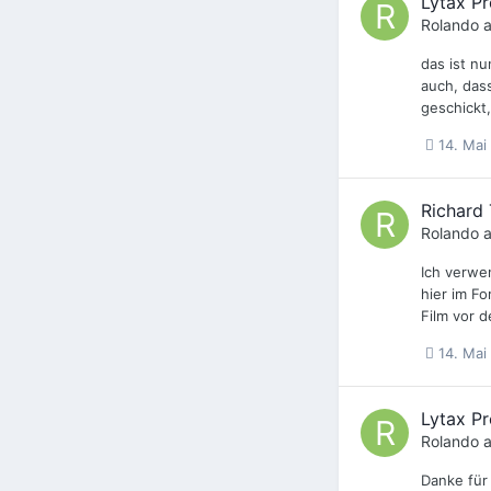
Lytax Pr
Rolando
a
das ist nu
auch, das
geschickt,
14. Mai
Richard 
Rolando
a
Ich verwe
hier im F
Film vor d
14. Mai
Lytax Pr
Rolando
a
Danke für