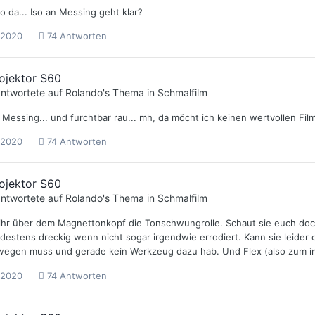
o da... Iso an Messing geht klar?
 2020
74 Antworten
ojektor S60
ntwortete auf
Rolando
's Thema in
Schmalfilm
s Messing... und furchtbar rau... mh, da möcht ich keinen wertvollen Fil
 2020
74 Antworten
ojektor S60
ntwortete auf
Rolando
's Thema in
Schmalfilm
 ihr über dem Magnettonkopf die Tonschwungrolle. Schaut sie euch doch 
ndestens dreckig wenn nicht sogar irgendwie errodiert. Kann sie leider 
egen muss und gerade kein Werkzeug dazu hab. Und Flex (also zum imp
 2020
74 Antworten