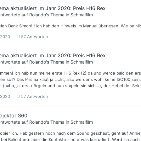
ema aktualisiert im Jahr 2020: Preis H16 Rex
ntwortete auf
Rolando
's Thema in
Schmalfilm
len Dank Simon!!! Ich hab den Hinweis im Manual überlesen. Wie peinlic
 2020
57 Antworten
ema aktualisiert im Jahr 2020: Preis H16 Rex
ntwortete auf
Rolando
's Thema in
Schmalfilm
ammen! Ich hab nun meine erste H16 Rex (2) da und werde bald den erst
ten soll? Das Prisma klaut ja Licht, also werdens wohl keine ISO100 se
haha, ja, erst nörgeln und nun stapeln sie sich...), der Hebel der Sekt
 2020
57 Antworten
ojektor S60
ntwortete auf
Rolando
's Thema in
Schmalfilm
obier ich. Hab gestern noch nach dem Sound geschaut, geht auf Anhieb n
bei Belichtung, aber die Kontakte sind etwas korrodiert. Werd ich auch