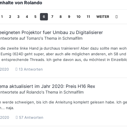
 Inhalte von Rolando
1
2
3
4
5
6
7
8
9
10
11
WEITER
eigneten Projektor fuer Umbau zu Digitalisierer
ntwortete auf
Tomaro
's Thema in
Schmalfilm
ie zweite linke Hand ja durchaus trainieren! Aber dazu sollte man wohl
n Eumig (624D geht super, aber auch alle möglichen anderen, eh S8 und 
. entsprechende Threads. Ich gehe davon aus, du möchtest in Einzelbilder
 2020
13 Antworten
ema aktualisiert im Jahr 2020: Preis H16 Rex
ntwortete auf
Rolando
's Thema in
Schmalfilm
ch werde schweigen, bis ich die Anleitung komplett gelesen habe. Ich 
... naja.
 2020
57 Antworten