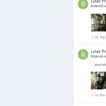
Lytax Pr
Rolando
a
14. Mai
Lytax Pr
Rolando
a
... wird e
14. Mai