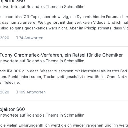
ojektor S60
ntwortete auf
Rolando
's Thema in
Schmalfilm
n schon bissl Off-Topic, aber eh witzig, die Dynamik hier im Forum. Ic
s das nun zu unserer Welt gehört mit den vertikalen Videos. Und ich 
 also so ganz gedankenlos wars nicht. Aber im Prinzip stimmts, dass Vi
 2020
74 Antworten
Tuohy Chromaflex-Verfahren, ein Rätsel für die Chemiker
ntwortete auf
Rolando
's Thema in
Schmalfilm
nde IPA 30%ig in dest. Wasser zusammen mit Netzmittel als letztes Bad
orum. Funktioniert super, Trockenzeit geschätzt etwa 15min. Ohne Netzm
er Telecine.
 2020
109 Antworten
ojektor S60
ntwortete auf
Rolando
's Thema in
Schmalfilm
 die vielen Erklärungen!!! Ich werd gleich wieder rangehen und ihn we