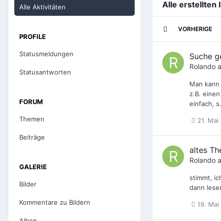
Alle erstellten
Alle Aktivitäten
VORHERIGE
PROFILE
Statusmeldungen
Suche ge
Rolando
a
Statusantworten
Man kann d
z.B. eine
FORUM
einfach, s
Themen
21. Mai
Beiträge
altes Th
Rolando
a
GALERIE
stimmt, i
Bilder
dann lesen
Kommentare zu Bildern
19. Mai
Alben