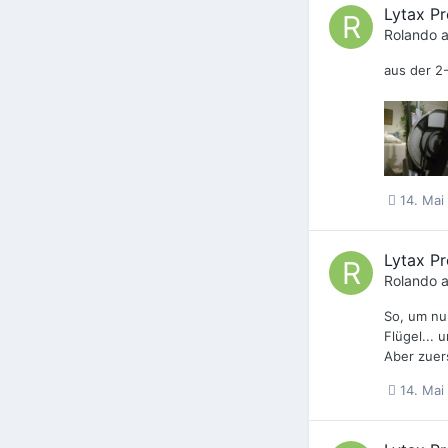
Lytax Pr
Rolando
a
aus der 2-
14. Mai
Lytax Pr
Rolando
a
So, um nun
Flügel... 
Aber zuers
14. Mai