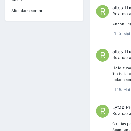
altes Th
Albenkommentar
Rolando
a
Ahhhh, vie
19. Mai
altes Th
Rolando
a
Hallo zus
ihn belich
bekommen (
19. Mai
Lytax Pr
Rolando
a
Ok, das pr
Spannung 