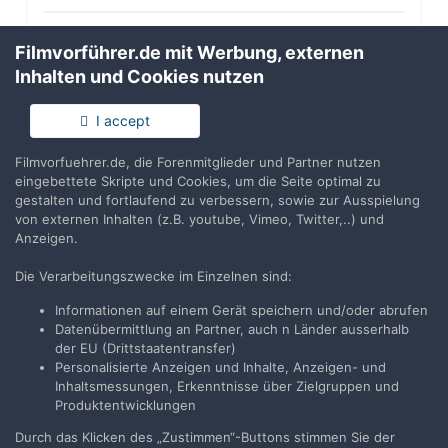
Anmelden
Filmvorführer.de mit Werbung, externen
Du hast bereits ein Benutzerkonto? Melde Dich hier an.
Inhalten und Cookies nutzen
Jetzt anmelden
I accept
Filmvorfuehrer.de, die Forenmitglieder und Partner nutzen
eingebettete Skripte und Cookies, um die Seite optimal zu
gestalten und fortlaufend zu verbessern, sowie zur Ausspielung
von externen Inhalten (z.B. youtube, Vimeo, Twitter,..) und
Teilen
Folgen
0
Anzeigen.
Die Verarbeitungszwecke im Einzelnen sind:
Zur Themenübersicht
Informationen auf einem Gerät speichern und/oder abrufen
Datenübermittlung an Partner, auch n Länder ausserhalb
der EU (Drittstaatentransfer)
Personalisierte Anzeigen und Inhalte, Anzeigen- und
Filmvorführer.de via Google durchsuchen:
Inhaltsmessungen, Erkenntnisse über Zielgruppen und
Produktentwicklungen
Durch das Klicken des „Zustimmen“-Buttons stimmen Sie der