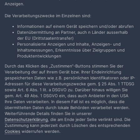
Anzeigen.
Parallelität der Filmbühne hatte ich ja schon geschrieben, um das
korrekt einstellen zu können braucht es kein Meßwerkzeug.
Die Verarbeitungszwecke im Einzelnen sind:
Anschlagschraube des Objektivhalters und die zwei Schrauben...
Informationen auf einem Gerät speichern und/oder abrufen
20. Juni
751 Antworten
Datenübermittlung an Partner, auch n Länder ausserhalb
der EU (Drittstaatentransfer)
Personalisierte Anzeigen und Inhalte, Anzeigen- und
Inhaltsmessungen, Erkenntnisse über Zielgruppen und
Produktentwicklungen
Filmvorführer.de via Google durchsuchen:
Durch das Klicken des „Zustimmen“-Buttons stimmen Sie der
Verarbeitung der auf Ihrem Gerät bzw. Ihrer Endeinrichtung
gespeicherten Daten wie z.B. persönlichen Identifikatoren oder IP-
Adressen für diese Verarbeitungszwecke gem. § 25 Abs. 1 TTDSG
Sprache
Impressum / Datenschutzerklärung
sowie Art. 6 Abs. 1 lit. a DSGVO zu. Darüber hinaus willigen Sie
Nutzungsbedingungen
gem. Art. 49 Abs. 1 DSGVO ein, dass auch Anbieter in den USA
Ihre Daten verarbeiten. In diesem Fall ist es möglich, dass die
Realisierung: IN-Solution
übermittelten Daten durch lokale Behörden verarbeitet werden.
Powered by Invision Community
Weiterführende Details finden Sie in unserer
Datenschutzerklärung
, die am Ende jeder Seite verlinkt sind. Die
Zustimmung kann jederzeit durch Löschen des entsprechenden
Cookies
widerrufen werden.