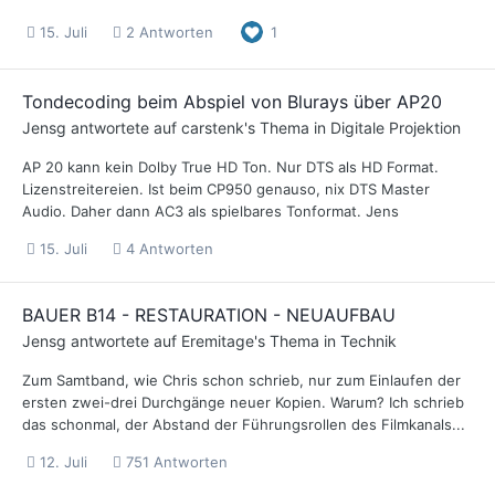
15. Juli
2 Antworten
1
Tondecoding beim Abspiel von Blurays über AP20
Jensg
antwortete auf
carstenk
's Thema in
Digitale Projektion
AP 20 kann kein Dolby True HD Ton. Nur DTS als HD Format.
Lizenstreitereien. Ist beim CP950 genauso, nix DTS Master
Audio. Daher dann AC3 als spielbares Tonformat. Jens
15. Juli
4 Antworten
BAUER B14 - RESTAURATION - NEUAUFBAU
Jensg
antwortete auf
Eremitage
's Thema in
Technik
Zum Samtband, wie Chris schon schrieb, nur zum Einlaufen der
ersten zwei-drei Durchgänge neuer Kopien. Warum? Ich schrieb
das schonmal, der Abstand der Führungsrollen des Filmkanals...
12. Juli
751 Antworten