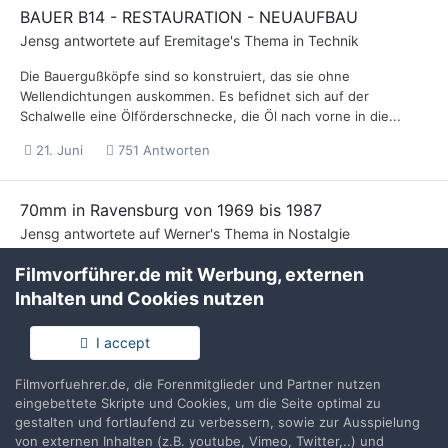
BAUER B14 - RESTAURATION - NEUAUFBAU
Jensg
antwortete auf
Eremitage
's Thema in
Technik
Die Bauergußköpfe sind so konstruiert, das sie ohne
Wellendichtungen auskommen. Es befidnet sich auf der
Schalwelle eine Ölförderschnecke, die Öl nach vorne in die...
21. Juni
751 Antworten
70mm in Ravensburg von 1969 bis 1987
Jensg
antwortete auf
Werner
's Thema in
Nostalgie
EIne der FP20 mit Blitzlampe steh in Biberach im Cineplex in der
Filmvorführer.de mit Werbung, externen
kinotechnischen Dauerausstellung im Foyer. Axel Burth
Inhalten und Cookies nutzen
vermachte mir zu meinen Anfangszeiten des Open Air Kinos...
I accept
20. Juni
11 Antworten
2
Filmvorfuehrer.de, die Forenmitglieder und Partner nutzen
eingebettete Skripte und Cookies, um die Seite optimal zu
BAUER B14 - RESTAURATION - NEUAUFBAU
gestalten und fortlaufend zu verbessern, sowie zur Ausspielung
Jensg
antwortete auf
Eremitage
's Thema in
Technik
von externen Inhalten (z.B. youtube, Vimeo, Twitter,..) und