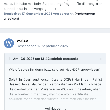
muss. Ich habe mal beim Support angefragt, hoffe die reagieren
schneller als in der Vergangenheit.
Bearbeitet
17. September 2025
von carstenk
(Änderungen
anzeigen)
walze
Geschrieben
17. September 2025
Am 17.9.2025 um 13:42 schrieb
carstenk
:
Wie oft spielt ihr denn bzw. seid auf Neo-DCP angewiesen?
Spielt ihr überhaupt verschlüsselte DCPs? Nur in dem Fall ist
das mit den auslaufenden Zertifikaten ein Problem. Ich habe
die diesbezüglichen Mails von neoDCP auch gesehen, aber
die schreiben nirgendwo, wann die alten Zertifikate
ablaufen. Wenn man das wüsste, hätte man eher ne Idee,
wie schnell man agieren muss. Ich habe mal beim Support
Aufklappen
angefragt, hoffe die reagieren schneller als in der