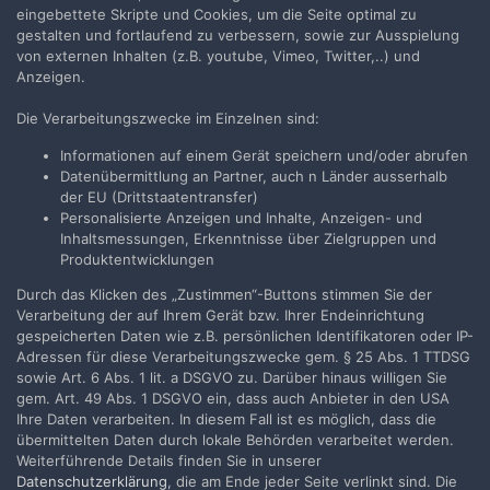
eingebettete Skripte und Cookies, um die Seite optimal zu
gestalten und fortlaufend zu verbessern, sowie zur Ausspielung
von externen Inhalten (z.B. youtube, Vimeo, Twitter,..) und
Anzeigen.
Die Verarbeitungszwecke im Einzelnen sind:
Teilen
Folgen
0
Informationen auf einem Gerät speichern und/oder abrufen
Datenübermittlung an Partner, auch n Länder ausserhalb
der EU (Drittstaatentransfer)
Zur Themenübersicht
Personalisierte Anzeigen und Inhalte, Anzeigen- und
Inhaltsmessungen, Erkenntnisse über Zielgruppen und
Produktentwicklungen
Durch das Klicken des „Zustimmen“-Buttons stimmen Sie der
Filmvorführer.de via Google durchsuchen:
Verarbeitung der auf Ihrem Gerät bzw. Ihrer Endeinrichtung
gespeicherten Daten wie z.B. persönlichen Identifikatoren oder IP-
Adressen für diese Verarbeitungszwecke gem. § 25 Abs. 1 TTDSG
Sprache
Impressum / Datenschutzerklärung
sowie Art. 6 Abs. 1 lit. a DSGVO zu. Darüber hinaus willigen Sie
gem. Art. 49 Abs. 1 DSGVO ein, dass auch Anbieter in den USA
Nutzungsbedingungen
Ihre Daten verarbeiten. In diesem Fall ist es möglich, dass die
Realisierung: IN-Solution
übermittelten Daten durch lokale Behörden verarbeitet werden.
Powered by Invision Community
Weiterführende Details finden Sie in unserer
Datenschutzerklärung
, die am Ende jeder Seite verlinkt sind. Die