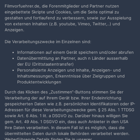
Filmvorfuehrer.de, die Forenmitglieder und Partner nutzen
»Hält mal einer die Kamera fest?!«
eingebettete Skripte und Cookies, um die Seite optimal zu
Clesibra
antwortete auf
Film-Mechaniker
's Thema in
Tips und
gestalten und fortlaufend zu verbessern, sowie zur Ausspielung
Tricks
von externen Inhalten (z.B. youtube, Vimeo, Twitter,..) und
Anzeigen.
Auf das Debrie Kurbelstativ gehört bei mir die Debrie High Speed
35mm Kamera mit bis zu 250 B/sec Im Gegensatz zum Arri
Die Verarbeitungszwecke im Einzelnen sind:
Kurbelkopf ist das Debrie sehr schlecht zu kurbeln, da die...
Informationen auf einem Gerät speichern und/oder abrufen
13. Juni 2024
29 Antworten
Datenübermittlung an Partner, auch n Länder ausserhalb
der EU (Drittstaatentransfer)
Personalisierte Anzeigen und Inhalte, Anzeigen- und
Inhaltsmessungen, Erkenntnisse über Zielgruppen und
Produktentwicklungen
Filmvorführer.de via Google durchsuchen:
Durch das Klicken des „Zustimmen“-Buttons stimmen Sie der
Verarbeitung der auf Ihrem Gerät bzw. Ihrer Endeinrichtung
gespeicherten Daten wie z.B. persönlichen Identifikatoren oder IP-
Adressen für diese Verarbeitungszwecke gem. § 25 Abs. 1 TTDSG
Sprache
Impressum / Datenschutzerklärung
sowie Art. 6 Abs. 1 lit. a DSGVO zu. Darüber hinaus willigen Sie
Nutzungsbedingungen
gem. Art. 49 Abs. 1 DSGVO ein, dass auch Anbieter in den USA
Ihre Daten verarbeiten. In diesem Fall ist es möglich, dass die
Realisierung: IN-Solution
übermittelten Daten durch lokale Behörden verarbeitet werden.
Powered by Invision Community
Weiterführende Details finden Sie in unserer