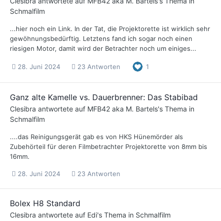
Clesibra
antwortete auf
MFB42 aka M. Bartels
's Thema in
Schmalfilm
...hier noch ein Link. In der Tat, die Projektorette ist wirklich sehr
gewöhnungsbedürftig. Letztens fand ich sogar noch einen
riesigen Motor, damit wird der Betrachter noch um einiges...
28. Juni 2024
23 Antworten
1
Ganz alte Kamelle vs. Dauerbrenner: Das Stabibad
Clesibra
antwortete auf
MFB42 aka M. Bartels
's Thema in
Schmalfilm
....das Reinigungsgerät gab es von HKS Hünemörder als
Zubehörteil für deren Filmbetrachter Projektorette von 8mm bis
16mm.
28. Juni 2024
23 Antworten
Bolex H8 Standard
Clesibra
antwortete auf
Edi
's Thema in
Schmalfilm