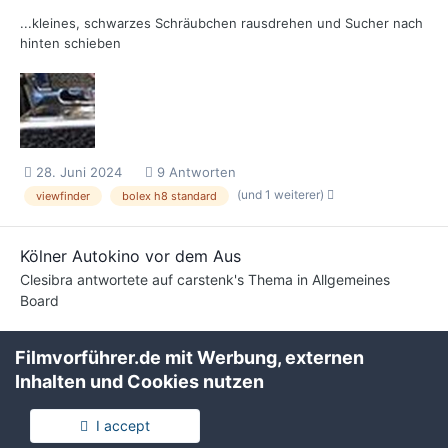
...kleines, schwarzes Schräubchen rausdrehen und Sucher nach
hinten schieben
28. Juni 2024
9 Antworten
(und 1 weiterer)
viewfinder
bolex h8 standard
Kölner Autokino vor dem Aus
Clesibra
antwortete auf
carstenk
's Thema in
Allgemeines
Board
.....die Unterstützung der Stadt besteht darin, dass ein CDU
Filmvorführer.de mit Werbung, externen
Politiker erst darauf hingewiesen hat, dass eine Nutzung durch
Trödel und Markt nicht statthaft ist, und das schon seit...
Inhalten und Cookies nutzen
21. Juni 2024
62 Antworten
I accept