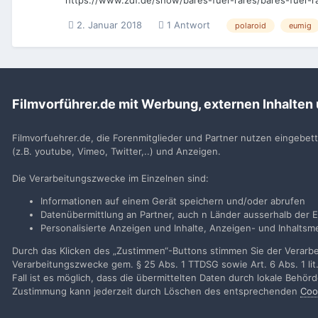
https://www.zdf.de/show/bares-fuer-rares/bares-fuer-
2. Januar 2018
1 Antwort
polaroid
eumig
Filmvorführer.de mit Werbung, externen Inhalten
Startseite
Suche
Filmvorfuehrer.de, die Forenmitglieder und Partner nutzen eingebet
(z.B. youtube, Vimeo, Twitter,..) und Anzeigen.
Filmvorführer.de via Google durchsuchen:
Die Verarbeitungszwecke im Einzelnen sind:
Informationen auf einem Gerät speichern und/oder abrufen
Sp
Datenübermittlung an Partner, auch n Länder ausserhalb der E
Personalisierte Anzeigen und Inhalte, Anzeigen- und Inhalt
Durch das Klicken des „Zustimmen“-Buttons stimmen Sie der Verarbei
Verarbeitungszwecke gem. § 25 Abs. 1 TTDSG sowie Art. 6 Abs. 1 lit
Fall ist es möglich, dass die übermittelten Daten durch lokale Behö
Zustimmung kann jederzeit durch Löschen des entsprechenden
Coo