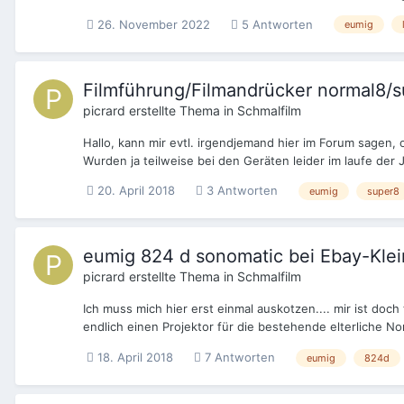
26. November 2022
5 Antworten
eumig
Filmführung/Filmandrücker normal8/s
picrard
erstellte Thema in
Schmalfilm
Hallo, kann mir evtl. irgendjemand hier im Forum sagen,
Wurden ja teilweise bei den Geräten leider im laufe der J
20. April 2018
3 Antworten
eumig
super8
eumig 824 d sonomatic bei Ebay-Klein
picrard
erstellte Thema in
Schmalfilm
Ich muss mich hier erst einmal auskotzen.... mir ist doc
endlich einen Projektor für die bestehende elterliche N
18. April 2018
7 Antworten
eumig
824d