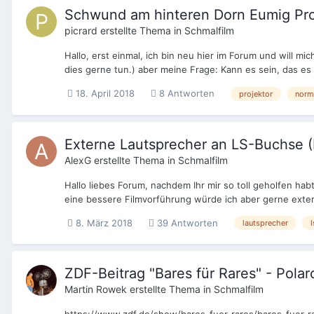
Schwund am hinteren Dorn Eumig Pro
picrard
erstellte Thema in
Schmalfilm
Hallo, erst einmal, ich bin neu hier im Forum und will 
dies gerne tun.) aber meine Frage: Kann es sein, das es
18. April 2018
8 Antworten
projektor
norm
Externe Lautsprecher an LS-Buchse (
AlexG
erstellte Thema in
Schmalfilm
Hallo liebes Forum, nachdem Ihr mir so toll geholfen hab
eine bessere Filmvorführung würde ich aber gerne exter
8. März 2018
39 Antworten
lautsprecher
ZDF-Beitrag "Bares für Rares" - Pola
Martin Rowek
erstellte Thema in
Schmalfilm