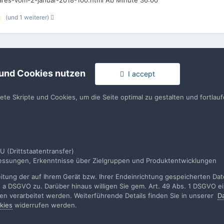
rares-vom-2-januar-2018-100.html Ab Minute 36:00
(und 1 weiterer)
 und Cookies nutzen
I accept
tete Skripte und Cookies, um die Seite optimal zu gestalten und fortla
rache
Impressum / Datenschutzerklärung
Nutzungsbedingun
U (Drittstaatentransfer)
smessungen, Erkenntnisse über Zielgruppen und Produktentwicklungen
Realisierung: IN-Solution
Powered by Invision Community
tung der auf Ihrem Gerät bzw. Ihrer Endeinrichtung gespeicherten Daten
. a DSGVO zu. Darüber hinaus willigen Sie gem. Art. 49 Abs. 1 DSGVO ei
rden verarbeitet werden. Weiterführende Details finden Sie in unserer
D
kies
widerrufen werden.