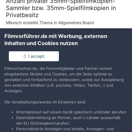
Anzahl privater 35mm-Spielfilmkopien-
Sammler bzw. 35mm-Spielfilmkopien in
Privatbesitz
Mikesch
erstellte Thema in
Allgemeines Board
Mich würde interessieren, wieviele private Sammler von 35mm-
Filmvorführer.de mit Werbung, externen
Spielfilmkopien es - ganz grob geschätzt - deutschlandweit /
Inhalten und Cookies nutzen
europaweit geben könnte und wie groß der Gesamtbestand von
23. März 2018
1 Antwort
noch erhaltenen Kopien in Privathand sein könnte - im Vergleich
(und 2 weitere)
private filmarchive
sammler
I accept
zum Gesamtbestand der offiziellen Archive? R...
Filmvorfuehrer.de, die Forenmitglieder und Partner nutzen
eingebettete Skripte und Cookies, um die Seite optimal zu
gestalten und fortlaufend zu verbessern, sowie zur Ausspielung
von externen Inhalten (z.B. youtube, Vimeo, Twitter,..) und
Anzeigen.
Filmvorführer.de via Google durchsuchen:
Die Verarbeitungszwecke im Einzelnen sind:
Informationen auf einem Gerät speichern und/oder abrufen
Datenübermittlung an Partner, auch n Länder ausserhalb
Sprache
Impressum / Datenschutzerklärung
der EU (Drittstaatentransfer)
Nutzungsbedingungen
Personalisierte Anzeigen und Inhalte, Anzeigen- und