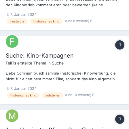
den Kinobetrieb kommentieren oder bewerben (keine
Diawerbung für Unternehmen und Filme). Dazu interessiert mich
7. Januar 2024
alles rund um Herstellung, Vertrieb, Projektion und Zubehör von
(und 8 weitere)
nostalgie
historisches kino
Kino-Dias. Gerne will ich daher in die Ru...
Suche: Kino-Kampagnen
FelFis
erstellte Thema in
Suche
Liebe Community, ich sammle (historische) Kinowerbung, die
nicht für einen bestimmten Film, sondern das Kino allgemein
wirbt. Zum Beispiel Kampagnen, die für einen Kinobesuch
7. Januar 2024
werben. Gerne will ich daher in die Runde fragen, ob noch
(und 10 weitere)
historisches kino
aufsteller
jemand etwas zu meinem Sammelgebiet vorliegen ha...