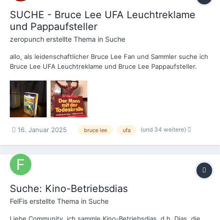
SUCHE - Bruce Lee UFA Leuchtreklame
und Pappaufsteller
zeropunch
erstellte Thema in
Suche
allo, als leidenschaftlicher Bruce Lee Fan und Sammler suche ich
Bruce Lee UFA Leuchtreklame und Bruce Lee Pappaufsteller.
Würde mich freuen, wenn mir jemand diese anbieten kann oder
auch vermitteln kann. Vielen Dank! Beste Grüße
(und 34 weitere)
16. Januar 2025
bruce lee
ufa
Suche: Kino-Betriebsdias
FelFis
erstellte Thema in
Suche
Liebe Community, ich sammle Kino-Betriebsdias, d.h. Dias, die