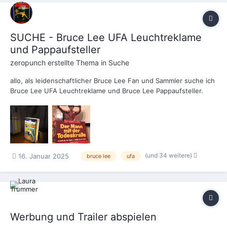
SUCHE - Bruce Lee UFA Leuchtreklame
und Pappaufsteller
zeropunch
erstellte Thema in
Suche
allo, als leidenschaftlicher Bruce Lee Fan und Sammler suche ich
Bruce Lee UFA Leuchtreklame und Bruce Lee Pappaufsteller.
Würde mich freuen, wenn mir jemand diese anbieten kann oder
auch vermitteln kann. Vielen Dank! Beste Grüße
(und 34 weitere)
16. Januar 2025
bruce lee
ufa
Werbung und Trailer abspielen