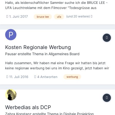
Hallo, als leidenschaftlicher Sammler suche ich die BRUCE LEE -
UFA Leuchtreklame mit dem Filmcover "Todesgrüsse aus
Shanghai". Die Leuchtreklame stand früher am Schaufenster in
(und 20 weitere)
1. Juni 2017
bruce lee
ufa
den Videotheken. Ich wäre sehr dankbar, wenn einer mir
weiterhelfen kann. Ich würde dafür einen sehr...
Kosten Regionale Werbung
Pausar
erstellte Thema in
Allgemeines Board
Hallo zusammen, Wir haben mal eine Frage wir hatten bis jetzt
keine regionae werbung bei uns im Kino gezeigt, jetzt haben wir
eine Anfrage über dieKosten für einen 45 sec Clip dauer 1
11. Juli 2016
4 Antworten
werbung
Monat. Was würdert ihr dafür für einen Preis nehmen? Danke im
vorraus
Werbedias als DCP
Zebra Konstanz
erstellte Thema in
Digitale Projektion