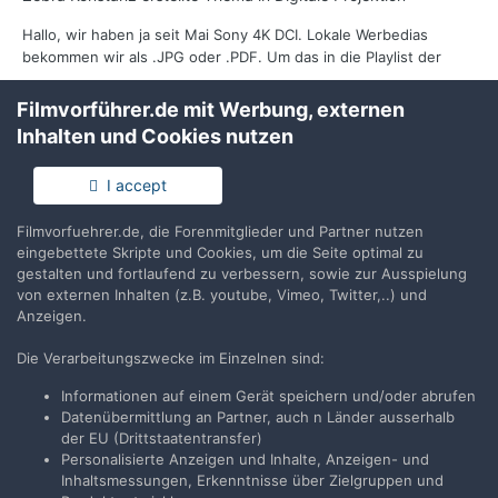
Hallo, wir haben ja seit Mai Sony 4K DCI. Lokale Werbedias
bekommen wir als .JPG oder .PDF. Um das in die Playlist der
Vorstellung einzubauen machen wir mit Powerpoint einen
19. Oktober 2014
15 Antworten
Videofilm und draus mit dcpomatic die CPL. Leider leider bietet
Filmvorführer.de mit Werbung, externen
(und 1 weiterer)
Werbung
DCP
unser Powerpoint 2013 nicht ganz optimale Bildauflösun...
Inhalten und Cookies nutzen
I accept
Filmvorfuehrer.de, die Forenmitglieder und Partner nutzen
FSK für Werbefilme
eingebettete Skripte und Cookies, um die Seite optimal zu
gestalten und fortlaufend zu verbessern, sowie zur Ausspielung
snyke
erstellte Thema in
Allgemeines Board
von externen Inhalten (z.B. youtube, Vimeo, Twitter,..) und
Anzeigen.
Hallo, kurze Frage, bei Werbespots ohne FSK-Klassifizierung ist
doch eine Vorstellung vor Publikum unter 18 nicht zulässig.
Die Verarbeitungszwecke im Einzelnen sind:
Wenn dann für Erwachsene ohne FSK vorgeführt wird, passiert
4. Februar 2014
19 Antworten
fsk
werbung
dies unter rechtlicher Verantwortung des Kinobetreibers,
Informationen auf einem Gerät speichern und/oder abrufen
richtig? Hintergrund: Wir haben bei uns in einer e...
Datenübermittlung an Partner, auch n Länder ausserhalb
der EU (Drittstaatentransfer)
Personalisierte Anzeigen und Inhalte, Anzeigen- und
Inhaltsmessungen, Erkenntnisse über Zielgruppen und