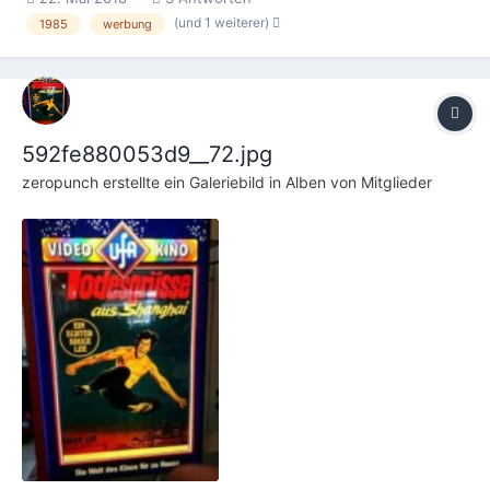
(und 1 weiterer)
1985
werbung
592fe880053d9__72.jpg
zeropunch
erstellte ein Galeriebild in
Alben von Mitglieder