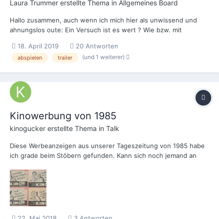
Laura Trummer
erstellte Thema in
Allgemeines Board
Hallo zusammen, auch wenn ich mich hier als unwissend und
ahnungslos oute: Ein Versuch ist es wert ? Wie bzw. mit
welchem Programm spielt man am Besten Werbung, Infos und
18. April 2019
20 Antworten
Trailer vor jedem Film ab? Es handelt sich um ein kleines Ein-
(und 1 weiterer)
abspielen
trailer
Saal-Kino mit 5 Vorstellungen pro Woc...
Kinowerbung von 1985
kinogucker
erstellte Thema in
Talk
Diese Werbeanzeigen aus unserer Tageszeitung von 1985 habe
ich grade beim Stöbern gefunden. Kann sich noch jemand an
diese Kampagne erinnern?
22. Mai 2018
3 Antworten