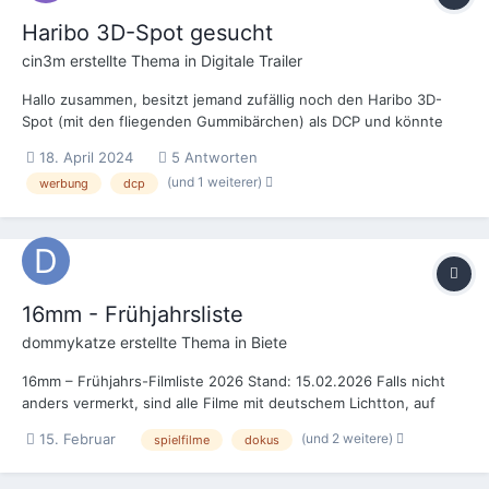
Haribo 3D-Spot gesucht
cin3m
erstellte Thema in
Digitale Trailer
Hallo zusammen, besitzt jemand zufällig noch den Haribo 3D-
Spot (mit den fliegenden Gummibärchen) als DCP und könnte
ihn mir für Testzwecke zukommen lassen? Leider finde ich ihn
18. April 2024
5 Antworten
nirgends mehr. Der müsste noch aus Anfangszeiten der
(und 1 weiterer)
werbung
dcp
Digitalisierung stammen, hat also auch schon ein Paar J...
16mm - Frühjahrsliste
dommykatze
erstellte Thema in
Biete
16mm – Frühjahrs-Filmliste 2026 Stand: 15.02.2026 Falls nicht
anders vermerkt, sind alle Filme mit deutschem Lichtton, auf
Spulen und in Dosen. Kein Essigsyndrom, keine
(und 2 weitere)
15. Februar
spielfilme
dokus
Perforationsschäden. Qualität und Zustand der Filme sind in der
jeweiligen Beschreibung aufgeführt. Die Zustandsan...