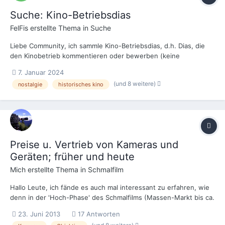
Suche: Kino-Betriebsdias
FelFis
erstellte Thema in
Suche
Liebe Community, ich sammle Kino-Betriebsdias, d.h. Dias, die
den Kinobetrieb kommentieren oder bewerben (keine
Diawerbung für Unternehmen und Filme). Dazu interessiert mich
7. Januar 2024
alles rund um Herstellung, Vertrieb, Projektion und Zubehör von
(und 8 weitere)
nostalgie
historisches kino
Kino-Dias. Gerne will ich daher in die Ru...
Preise u. Vertrieb von Kameras und
Geräten; früher und heute
Mich
erstellte Thema in
Schmalfilm
Hallo Leute, ich fände es auch mal interessant zu erfahren, wie
denn in der 'Hoch-Phase' des Schmalfilms (Massen-Markt bis ca.
1980) die einzelnen Marken und Geräte vertrieben wurden und
23. Juni 2013
17 Antworten
wie ihre Preise damals waren (auch im Vergleich untereinander).