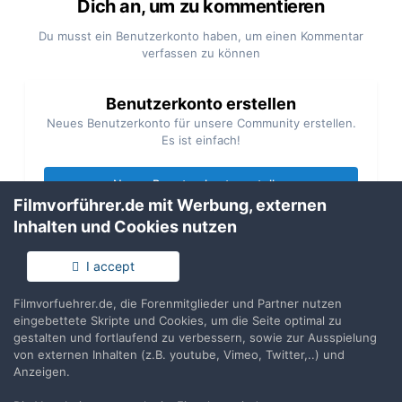
Dich an, um zu kommentieren
Du musst ein Benutzerkonto haben, um einen Kommentar
verfassen zu können
Benutzerkonto erstellen
Neues Benutzerkonto für unsere Community erstellen.
Es ist einfach!
Neues Benutzerkonto erstellen
Filmvorführer.de mit Werbung, externen
Inhalten und Cookies nutzen
Anmelden
Du hast bereits ein Benutzerkonto? Melde Dich hier an.
I accept
Filmvorfuehrer.de, die Forenmitglieder und Partner nutzen
Jetzt anmelden
eingebettete Skripte und Cookies, um die Seite optimal zu
gestalten und fortlaufend zu verbessern, sowie zur Ausspielung
von externen Inhalten (z.B. youtube, Vimeo, Twitter,..) und
Anzeigen.