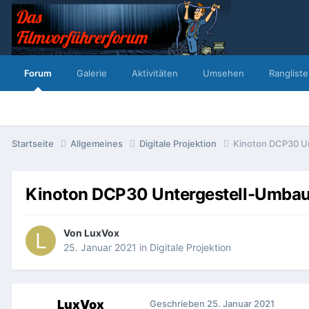
Forum
Galerie
Aktivitäten
Umsehen
Rangliste
Startseite
Allgemeines
Digitale Projektion
Kinoton DCP30 U
Kinoton DCP30 Untergestell-Umba
Von
LuxVox
25. Januar 2021
in
Digitale Projektion
LuxVox
Geschrieben
25. Januar 2021