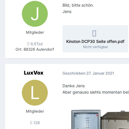
Bild, bitte schön.
Jens
Mitglieder
Kinoton DCP30 Seite offen.pdf
9,6Tsd
Nicht verfügbar
Ort
:
88326 Aulendorf
LuxVox
Geschrieben
27. Januar 2021
Danke Jens
Aber genauso siehts momentan bei 
Mitglieder
128