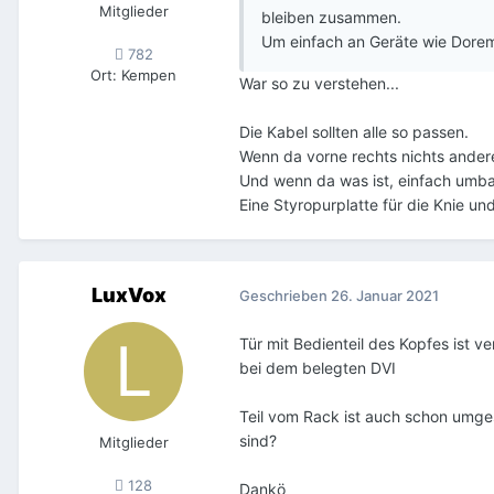
Mitglieder
bleiben zusammen.
Um einfach an Geräte wie Doremi
782
Ort
:
Kempen
War so zu verstehen...
Die Kabel sollten alle so passen.
Wenn da vorne rechts nichts anderes
Und wenn da was ist, einfach umb
Eine Styropurplatte für die Knie u
LuxVox
Geschrieben
26. Januar 2021
Tür mit Bedienteil des Kopfes ist v
bei dem belegten DVI
Teil vom Rack ist auch schon umge
sind?
Mitglieder
128
Dankö