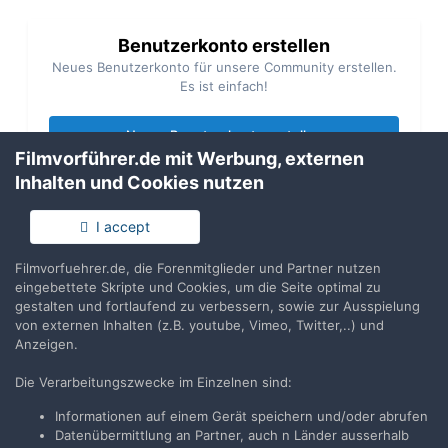
Benutzerkonto erstellen
Neues Benutzerkonto für unsere Community erstellen.
Es ist einfach!
Neues Benutzerkonto erstellen
Filmvorführer.de mit Werbung, externen
Inhalten und Cookies nutzen
Anmelden
Du hast bereits ein Benutzerkonto? Melde Dich hier an.
I accept
Filmvorfuehrer.de, die Forenmitglieder und Partner nutzen
Jetzt anmelden
eingebettete Skripte und Cookies, um die Seite optimal zu
gestalten und fortlaufend zu verbessern, sowie zur Ausspielung
von externen Inhalten (z.B. youtube, Vimeo, Twitter,..) und
Anzeigen.
Die Verarbeitungszwecke im Einzelnen sind:
Teilen
Folgen
0
Informationen auf einem Gerät speichern und/oder abrufen
Datenübermittlung an Partner, auch n Länder ausserhalb