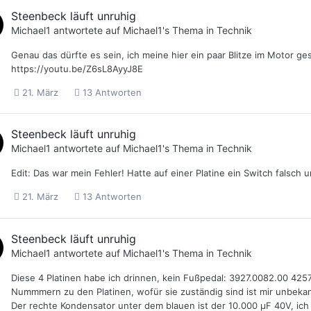
Steenbeck läuft unruhig
Michael1
antwortete auf
Michael1
's Thema in
Technik
Genau das dürfte es sein, ich meine hier ein paar Blitze im Motor g
https://youtu.be/Z6sL8AyyJ8E
21. März
13 Antworten
Steenbeck läuft unruhig
Michael1
antwortete auf
Michael1
's Thema in
Technik
Edit: Das war mein Fehler! Hatte auf einer Platine ein Switch falsch 
21. März
13 Antworten
Steenbeck läuft unruhig
Michael1
antwortete auf
Michael1
's Thema in
Technik
Diese 4 Platinen habe ich drinnen, kein Fußpedal: 3927.0082.00 425
Nummmern zu den Platinen, wofür sie zuständig sind ist mir unbekannt
Der rechte Kondensator unter dem blauen ist der 10.000 µF 40V, ich 