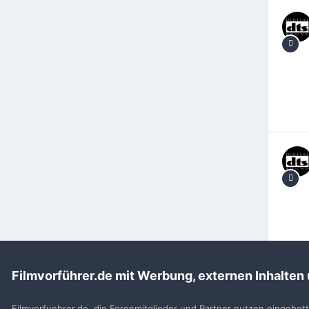
Filmvorführer.de mit Werbung, externen Inhalten
Startseite
Michael1
Filmvorfuehrer.de, die Forenmitglieder und Partner nutzen eingebet