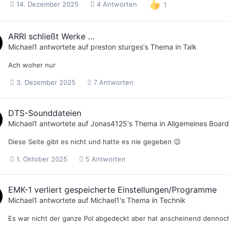
14. Dezember 2025
4 Antworten
1
ARRI schließt Werke …
Michael1
antwortete auf
preston sturges
's Thema in
Talk
Ach woher nur
3. Dezember 2025
7 Antworten
DTS-Sounddateien
Michael1
antwortete auf
Jonas4125
's Thema in
Allgemeines Board
Diese Seite gibt es nicht und hatte es nie gegeben 😉
1. Oktober 2025
5 Antworten
EMK-1 verliert gespeicherte Einstellungen/Programme
Michael1
antwortete auf
Michael1
's Thema in
Technik
Es war nicht der ganze Pol abgedeckt aber hat anscheinend dennoc