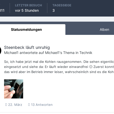
T
LETZTER BESUCH
TAGESSIEGE
011
vor 5 Stunden
3
Statusmeldungen
Alben
Steenbeck läuft unruhig
Michael1
antwortete auf
Michael1
's Thema in
Technik
So, ich habe jetzt mal die Kohlen rausgenommen. Die sehen eigentli
eingesetzt und siehe da: Er läuft wieder einwandfrei 🙂 Zuerst konnt
das wird aber im Betrieb immer leiser, wahrscheinlich sind es die Ko
22. März
13 Antworten