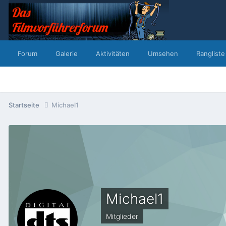
Forum
Galerie
Aktivitäten
Umsehen
Rangliste
Startseite
Michael1
Michael1
Mitglieder