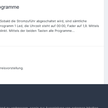
rogramme
obald die Stromzuführ abgeschaltet wird, sind sämtliche
ogramm 1 Led, die Uhrzeit steht auf 00:00, Fader auf 1,9. Mittels
inkt. Mittels der beiden Tasten alle Programme...
eisvorstellung.
Alle Aktivitäten
ufend zu verbessern, sowie zur Ausspielung von externen Inhalten