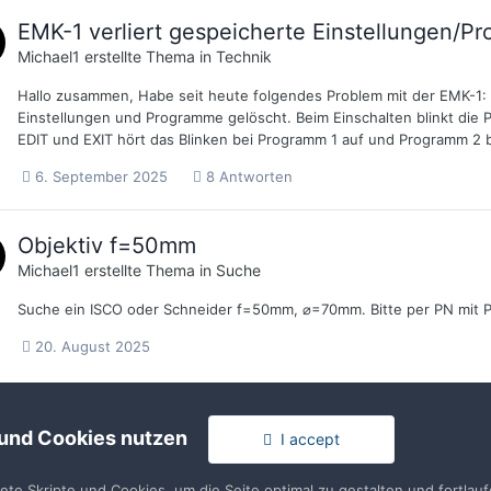
EMK-1 verliert gespeicherte Einstellungen/P
Michael1
erstellte Thema in
Technik
Hallo zusammen, Habe seit heute folgendes Problem mit der EMK-1: S
Einstellungen und Programme gelöscht. Beim Einschalten blinkt die Pr
EDIT und EXIT hört das Blinken bei Programm 1 auf und Programm 2 bl
6. September 2025
8 Antworten
Objektiv f=50mm
Michael1
erstellte Thema in
Suche
Suche ein ISCO oder Schneider f=50mm, ⌀=70mm. Bitte per PN mit Pr
20. August 2025
 und Cookies nutzen
I accept
tete Skripte und Cookies, um die Seite optimal zu gestalten und fortla