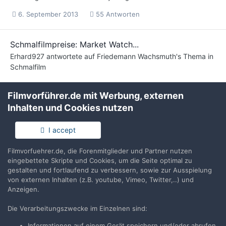
6. September 2013
55 Antworten
Schmalfilmpreise: Market Watch...
Erhard927
antwortete auf
Friedemann Wachsmuth
's Thema in
Schmalfilm
Hallo, bis zu 14 Tagen war mal ganz normal. Ich hab auf meinen
Filmvorführer.de mit Werbung, externen
ersten Mittelformatdiafilm 4 Wochen gewartet (1960). Soviel ich
weiß endet Wittners Urlaub am 13.9. Außerdem kannst Du die...
Inhalten und Cookies nutzen
6. September 2013
2.617 Antworten
I accept
Filmvorfuehrer.de, die Forenmitglieder und Partner nutzen
Totengräberstimmung...
eingebettete Skripte und Cookies, um die Seite optimal zu
Erhard927
antwortete auf
Guest_Rudolf 51
's Thema in
gestalten und fortlaufend zu verbessern, sowie zur Ausspielung
Schmalfilm
von externen Inhalten (z.B. youtube, Vimeo, Twitter,..) und
Anzeigen.
Hallo, lediglich ein Beitrag zu unterschiedlichen
Betrachtungsweisen (nicht wörtlich nur sinngemäß zitiert): Es
Die Verarbeitungszwecke im Einzelnen sind:
bedarf weder des Studiums der Physik, noch dem der Chemie...
Informationen auf einem Gerät speichern und/oder abrufen