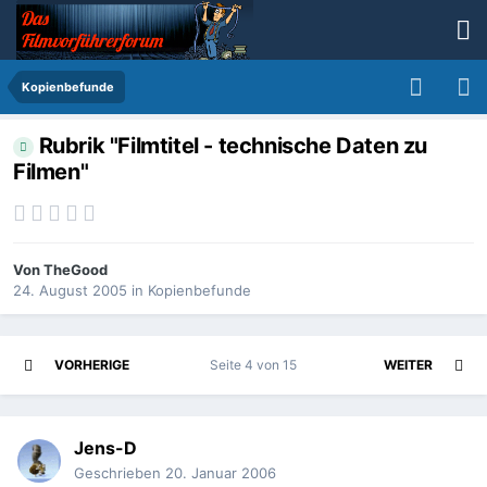
Kopienbefunde
Rubrik "Filmtitel - technische Daten zu
Filmen"
Von
TheGood
24. August 2005
in
Kopienbefunde
VORHERIGE
Seite 4 von 15
WEITER
Jens-D
Geschrieben
20. Januar 2006