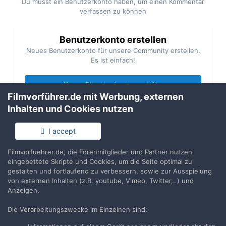
Du musst ein Benutzerkonto haben, um einen Kommentar
verfassen zu können
Benutzerkonto erstellen
Neues Benutzerkonto für unsere Community erstellen.
Es ist einfach!
Neues Benutzerkonto erstellen
Filmvorführer.de mit Werbung, externen
Inhalten und Cookies nutzen
Anmelden
Du hast bereits ein Benutzerkonto? Melde Dich hier an.
I accept
Filmvorfuehrer.de, die Forenmitglieder und Partner nutzen
Jetzt anmelden
eingebettete Skripte und Cookies, um die Seite optimal zu
gestalten und fortlaufend zu verbessern, sowie zur Ausspielung
von externen Inhalten (z.B. youtube, Vimeo, Twitter,..) und
Anzeigen.
Die Verarbeitungszwecke im Einzelnen sind:
Teilen
Folgen
5