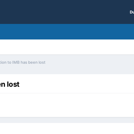
Du
ion to IMB has been lost
n lost