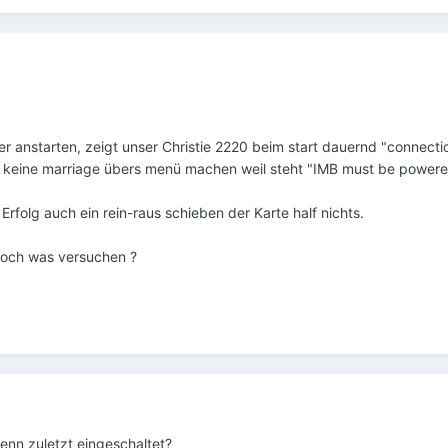
r anstarten, zeigt unser Christie 2220 beim start dauernd "connectio
h keine marriage übers menü machen weil steht "IMB must be power
rfolg auch ein rein-raus schieben der Karte half nichts.
 noch was versuchen ?
nn zuletzt eingeschaltet?