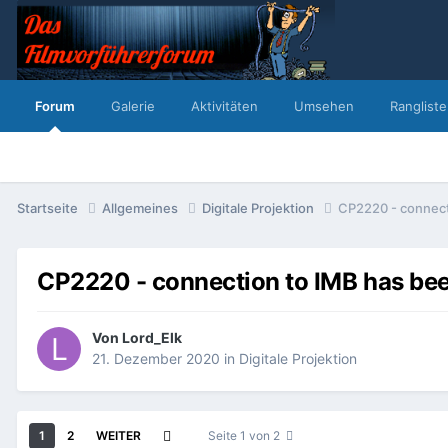
Forum
Galerie
Aktivitäten
Umsehen
Rangliste
Startseite
Allgemeines
Digitale Projektion
CP2220 - connect
CP2220 - connection to IMB has bee
Von
Lord_Elk
21. Dezember 2020
in
Digitale Projektion
1
2
WEITER
Seite 1 von 2