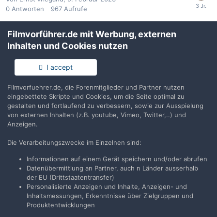
0
Antworten
967
Aufrufe
Filmvorführer.de mit Werbung, externen
35mm Filme
Inhalten und Cookies nutzen
Von
satrodin
,
8. Februar 2023
0
Antworten
1,2Tsd
Aufrufe
I accept
35mm Blankfilm für Startbänder
Filmvorfuehrer.de, die Forenmitglieder und Partner nutzen
Von
satrodin
,
8. Februar 2023
eingebettete Skripte und Cookies, um die Seite optimal zu
0
Antworten
1,1Tsd
Aufrufe
gestalten und fortlaufend zu verbessern, sowie zur Ausspielung
von externen Inhalten (z.B. youtube, Vimeo, Twitter,..) und
Anzeigen.
VORHERIGE
Seite 52 von 54
WEITER
Die Verarbeitungszwecke im Einzelnen sind:
Informationen auf einem Gerät speichern und/oder abrufen
Folgen
Datenübermittlung an Partner, auch n Länder ausserhalb
2
der EU (Drittstaatentransfer)
Personalisierte Anzeigen und Inhalte, Anzeigen- und
Inhaltsmessungen, Erkenntnisse über Zielgruppen und
Produktentwicklungen