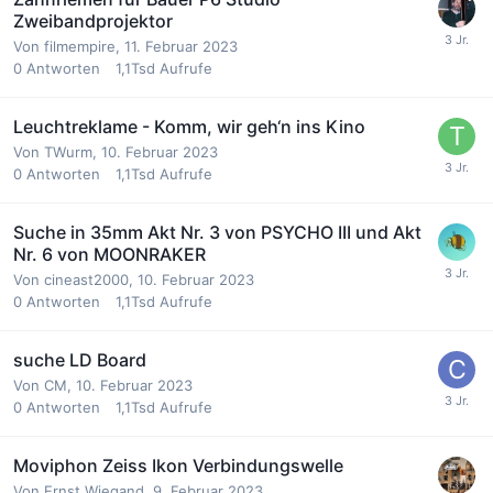
Zweibandprojektor
Von
filmempire
,
11. Februar 2023
0
Antworten
1,1Tsd
Aufrufe
Leuchtreklame - Komm, wir geh‘n ins Kino
Von
TWurm
,
10. Februar 2023
0
Antworten
1,1Tsd
Aufrufe
Suche in 35mm Akt Nr. 3 von PSYCHO III und Akt
Nr. 6 von MOONRAKER
Von
cineast2000
,
10. Februar 2023
0
Antworten
1,1Tsd
Aufrufe
suche LD Board
Von
CM
,
10. Februar 2023
0
Antworten
1,1Tsd
Aufrufe
Moviphon Zeiss Ikon Verbindungswelle
Von
Ernst Wiegand
,
9. Februar 2023