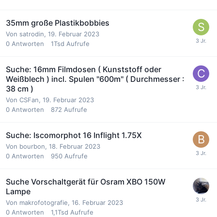
35mm große Plastikbobbies
Von
satrodin
,
19. Februar 2023
0
Antworten
1Tsd
Aufrufe
Suche: 16mm Filmdosen ( Kunststoff oder
Weißblech ) incl. Spulen "600m" ( Durchmesser :
38 cm )
Von
CSFan
,
19. Februar 2023
0
Antworten
872
Aufrufe
Suche: Iscomorphot 16 Inflight 1.75X
Von
bourbon
,
18. Februar 2023
0
Antworten
950
Aufrufe
Suche Vorschaltgerät für Osram XBO 150W
Lampe
Von
makrofotografie
,
16. Februar 2023
0
Antworten
1,1Tsd
Aufrufe