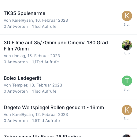
TK35 Spulenarme
Von
KarelRysan
,
16. Februar 2023
0
Antworten
1Tsd
Aufrufe
3D Filme auf 35/70mm und Cinema 180 Grad
Film 70mm
Von
rinmag
,
15. Februar 2023
0
Antworten
1,1Tsd
Aufrufe
Bolex Ladegerät
Von
Templer
,
13. Februar 2023
0
Antworten
1Tsd
Aufrufe
Degeto Weltspiegel Rollen gesucht - 16mm
Von
KarelRysan
,
12. Februar 2023
0
Antworten
1,5Tsd
Aufrufe
Zahnriemen für Bauer P6 Studio -