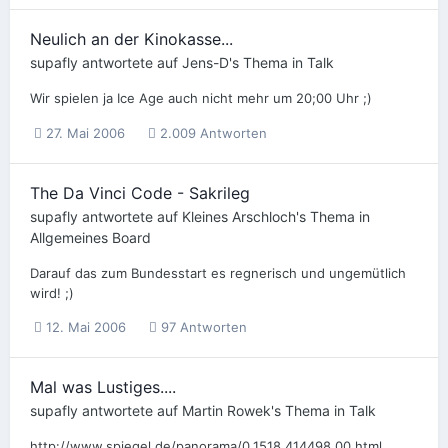
Neulich an der Kinokasse...
supafly
antwortete auf
Jens-D
's Thema in
Talk
Wir spielen ja Ice Age auch nicht mehr um 20;00 Uhr ;)
27. Mai 2006
2.009 Antworten
The Da Vinci Code - Sakrileg
supafly
antwortete auf
Kleines Arschloch
's Thema in
Allgemeines Board
Darauf das zum Bundesstart es regnerisch und ungemütlich
wird! ;)
12. Mai 2006
97 Antworten
Mal was Lustiges....
supafly
antwortete auf
Martin Rowek
's Thema in
Talk
http://www.spiegel.de/panorama/0,1518,414498,00.html