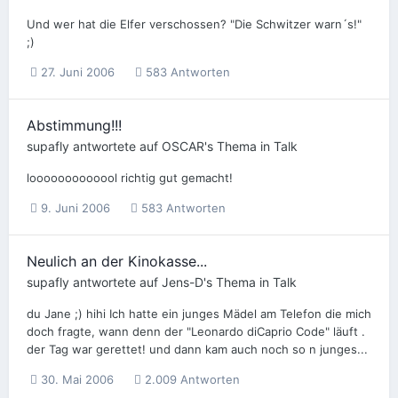
Und wer hat die Elfer verschossen? "Die Schwitzer warn´s!"
;)
27. Juni 2006
583 Antworten
Abstimmung!!!
supafly
antwortete auf
OSCAR
's Thema in
Talk
looooooooooool richtig gut gemacht!
9. Juni 2006
583 Antworten
Neulich an der Kinokasse...
supafly
antwortete auf
Jens-D
's Thema in
Talk
du Jane ;) hihi Ich hatte ein junges Mädel am Telefon die mich
doch fragte, wann denn der "Leonardo diCaprio Code" läuft .
der Tag war gerettet! und dann kam auch noch so n junges...
30. Mai 2006
2.009 Antworten