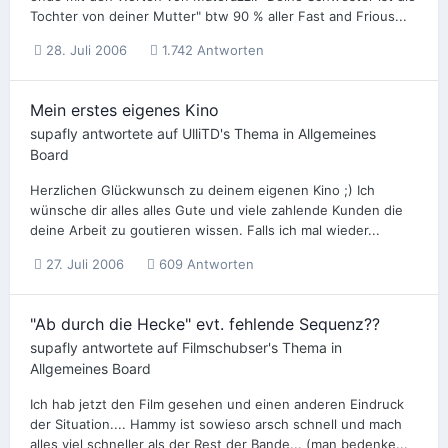
Tochter von deiner Mutter" btw 90 % aller Fast and Frious...
28. Juli 2006
1.742 Antworten
Mein erstes eigenes Kino
supafly
antwortete auf
UlliTD
's Thema in
Allgemeines
Board
Herzlichen Glückwunsch zu deinem eigenen Kino ;) Ich
wünsche dir alles alles Gute und viele zahlende Kunden die
deine Arbeit zu goutieren wissen. Falls ich mal wieder...
27. Juli 2006
609 Antworten
"Ab durch die Hecke" evt. fehlende Sequenz??
supafly
antwortete auf
Filmschubser
's Thema in
Allgemeines Board
Ich hab jetzt den Film gesehen und einen anderen Eindruck
der Situation.... Hammy ist sowieso arsch schnell und mach
alles viel schneller als der Rest der Bande... (man bedenke...