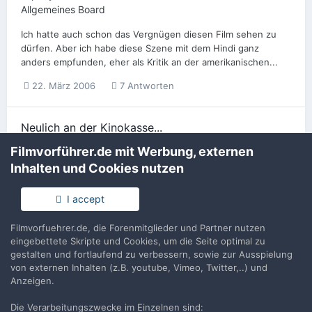
Allgemeines Board
Ich hatte auch schon das Vergnügen diesen Film sehen zu
dürfen. Aber ich habe diese Szene mit dem Hindi ganz
anders empfunden, eher als Kritik an der amerikanischen...
22. März 2006
7 Antworten
Neulich an der Kinokasse...
supafly
antwortete auf
Jens-D
's Thema in
Talk
Filmvorführer.de mit Werbung, externen
Inhalten und Cookies nutzen
loool!
21. März 2006
2.009 Antworten
I accept
Filmvorfuehrer.de, die Forenmitglieder und Partner nutzen
Neulich an der Kinokasse...
eingebettete Skripte und Cookies, um die Seite optimal zu
supafly
antwortete auf
Jens-D
's Thema in
Talk
gestalten und fortlaufend zu verbessern, sowie zur Ausspielung
von externen Inhalten (z.B. youtube, Vimeo, Twitter,..) und
3 Kerle für einen wilden Film? ;) ist ja fast wie
Anzeigen.
Couchgekuschel
Die Verarbeitungszwecke im Einzelnen sind: