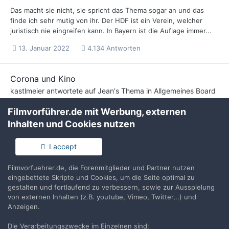
Das macht sie nicht, sie spricht das Thema sogar an und das
finde ich sehr mutig von ihr. Der HDF ist ein Verein, welcher
juristisch nie eingreifen kann. In Bayern ist die Auflage immer...
13. Januar 2022
4.134 Antworten
Corona und Kino
kastlmeier
antwortete auf
Jean
's Thema in
Allgemeines Board
Heute wurde für Bayern entschieden die 2G Plus Regel in der
Filmvorführer.de mit Werbung, externen
Gastronomie nicht anzuwenden. Dieser Umstand freut mich für
Inhalten und Cookies nutzen
die Gastronomie, da diese auch mit sehr großen...
I accept
12. Januar 2022
4.134 Antworten
1
Filmvorfuehrer.de, die Forenmitglieder und Partner nutzen
eingebettete Skripte und Cookies, um die Seite optimal zu
Corona und Kino
gestalten und fortlaufend zu verbessern, sowie zur Ausspielung
kastlmeier
antwortete auf
Jean
's Thema in
Allgemeines Board
von externen Inhalten (z.B. youtube, Vimeo, Twitter,..) und
Anzeigen.
Es gibt manche Landkreise in denen 2 fach Geimpfte, welche
seit kurzem Genesen sind, den Geboosterten gleichgestellt
Die Verarbeitungszwecke im Einzelnen sind: