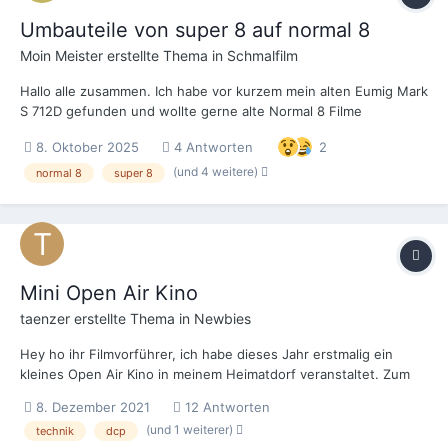
Umbauteile von super 8 auf normal 8
Moin Meister
erstellte Thema in
Schmalfilm
Hallo alle zusammen. Ich habe vor kurzem mein alten Eumig Mark
S 712D gefunden und wollte gerne alte Normal 8 Filme
Projektieren, das Problem ist, dass die Umbauteile für Normal 8
8. Oktober 2025
4 Antworten
2
fehlen und ich somit nur super 8 Projektieren kann. Weiß wer wo
ich diese teile bekomme oder wie ich das Pro...
(und 4 weitere)
normal 8
super 8
Mini Open Air Kino
taenzer
erstellte Thema in
Newbies
Hey ho ihr Filmvorführer, ich habe dieses Jahr erstmalig ein
kleines Open Air Kino in meinem Heimatdorf veranstaltet. Zum
Einsatz kam dabei eine mobile Leinwand mit 5x10m Bildfläche,
8. Dezember 2021
12 Antworten
sowie ein Panasonic PT-RZ21K Projektor in Verbindung mit einem
(und 1 weiterer)
technik
dcp
ganz normalen BluRay Player. Da das ganze...