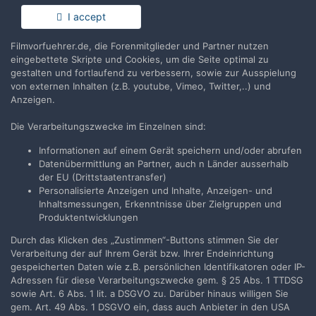
I accept
Neue Timeline of Historical Film Colors ab
Montag 27.5. online
Filmvorfuehrer.de, die Forenmitglieder und Partner nutzen
eingebettete Skripte und Cookies, um die Seite optimal zu
BFlueckiger
erstellte Thema in
Nostalgie
gestalten und fortlaufend zu verbessern, sowie zur Ausspielung
von externen Inhalten (z.B. youtube, Vimeo, Twitter,..) und
Liebe Forumsmitglieder Über die Suche nach Links zu meiner
Anzeigen.
Datenbank historischer Farbfilmprozesse bin ich auf dieses
Forum gestossen. Heute ist die Timeline of Historical Film Colors
26. Mai 2013
5 Antworten
Die Verarbeitungszwecke im Einzelnen sind:
noch über den alten Link zu erreichen:
(und 4 weitere)
colors
formats
http://www.zauberklang.ch/colorsys.php Ab morgen Montag
Informationen auf einem Gerät speichern und/oder abrufen
27.5....
Datenübermittlung an Partner, auch n Länder ausserhalb
der EU (Drittstaatentransfer)
Personalisierte Anzeigen und Inhalte, Anzeigen- und
Inhaltsmessungen, Erkenntnisse über Zielgruppen und
Produktentwicklungen
Durch das Klicken des „Zustimmen“-Buttons stimmen Sie der
Filmvorführer.de via Google durchsuchen:
Verarbeitung der auf Ihrem Gerät bzw. Ihrer Endeinrichtung
gespeicherten Daten wie z.B. persönlichen Identifikatoren oder IP-
Adressen für diese Verarbeitungszwecke gem. § 25 Abs. 1 TTDSG
Sprache
Impressum / Datenschutzerklärung
sowie Art. 6 Abs. 1 lit. a DSGVO zu. Darüber hinaus willigen Sie
gem. Art. 49 Abs. 1 DSGVO ein, dass auch Anbieter in den USA
Nutzungsbedingungen