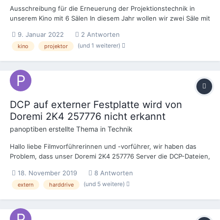
Ausschreibung für die Erneuerung der Projektionstechnik in
unserem Kino mit 6 Sälen In diesem Jahr wollen wir zwei Säle mit
einer neuer Projektionstechnik ausstatten Saal: 5 1 1,00 STK
9. Januar 2022
2 Antworten
NEC-1000...
(und 1 weiterer)
kino
projektor
DCP auf externer Festplatte wird von
Doremi 2K4 257776 nicht erkannt
panoptiben
erstellte Thema in
Technik
Hallo liebe Filmvorführerinnen und -vorführer, wir haben das
Problem, dass unser Doremi 2K4 257776 Server die DCP-Dateien,
die im root-Ordner liegen, auf der angeschlossenen externen
18. November 2019
8 Antworten
USB-Festplatte nicht gefunden werden vom Ingest Manager.
(und 5 weitere)
extern
harddrive
Dateien funktionieren auf jeden Fall. Komischerw...