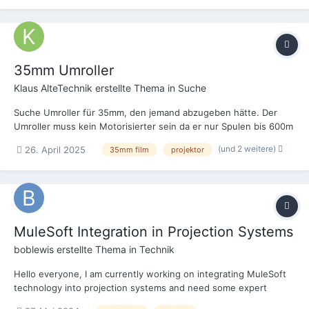
35mm Umroller
Klaus AlteTechnik
erstellte Thema in
Suche
Suche Umroller für 35mm, den jemand abzugeben hätte. Der
Umroller muss kein Motorisierter sein da er nur Spulen bis 600m
fassen bzw. rückspulen soll. Für etwaige Hilfe danke im Voraus.
(und 2 weitere)
26. April 2025
35mm film
projektor
MuleSoft Integration in Projection Systems
boblewis
erstellte Thema in
Technik
Hello everyone, I am currently working on integrating MuleSoft
technology into projection systems and need some expert
advice. I am facing issue related to MuleSoft integration with