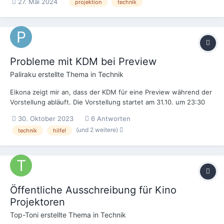
27. Mai 2024
projektion
technik
projection systems, e.g., difficulty in data mapping or
authentication setup . I need guidance...
Probleme mit KDM bei Preview
Paliraku
erstellte Thema in
Technik
Eikona zeigt mir an, dass der KDM für eine Preview während der
Vorstellung abläuft. Die Vorstellung startet am 31.10. um 23:30
Uhr und endet voraussichtlich am 01.11. um 01:39 Uhr. Der KDM
30. Oktober 2023
6 Antworten
ist vom 31.10. ab 18 Uhr bis zum 01.11. 00:59 Uhr gültig. Müsste
(und 2 weitere)
technik
hilfe!
ich nun beim Verleih einen n...
Öffentliche Ausschreibung für Kino
Projektoren
Top-Toni
erstellte Thema in
Technik