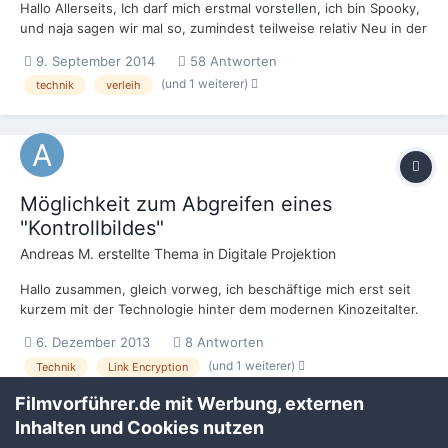
Hallo Allerseits, Ich darf mich erstmal vorstellen, ich bin Spooky,
und naja sagen wir mal so, zumindest teilweise relativ Neu in der
branche ;) ich bin (noch) kein professioneller Filmvorführer,
9. September 2014
58 Antworten
jedoch universell technisch nicht unbegabt und interessiert. ich
(und 1 weiterer)
technik
verleih
war Fotolaborant, IT-Netzwerktech...
Möglichkeit zum Abgreifen eines
"Kontrollbildes"
Andreas M.
erstellte Thema in
Digitale Projektion
Hallo zusammen, gleich vorweg, ich beschäftige mich erst seit
kurzem mit der Technologie hinter dem modernen Kinozeitalter.
bzw. überhaupt mit digitaler Projektionstechnik. Nach meinem
6. Dezember 2013
8 Antworten
Verständnis erfolgt der Beschaffungs-, Aufbewahrungs- und
(und 1 weiterer)
Technik
Link Encryption
Projektionsprozess in "normalen", bis größeren Ki...
Filmvorführer.de mit Werbung, externen
Inhalten und Cookies nutzen