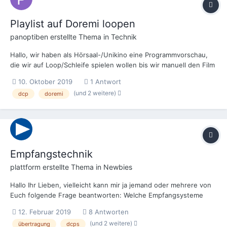
Playlist auf Doremi loopen
panoptiben
erstellte Thema in
Technik
Hallo, wir haben als Hörsaal-/Unikino eine Programmvorschau,
die wir auf Loop/Schleife spielen wollen bis wir manuell den Film
starten. Gibt es eine Möglichkeit, dies mit einem Doremi 2K4
10. Oktober 2019
1 Antwort
DCP Server zu tun? Ich habe gesehen, dass man im Playback-
(und 2 weitere)
dcp
doremi
Reiter als Wiedergabemodus auch Loop und P...
Empfangstechnik
plattform
erstellte Thema in
Newbies
Hallo Ihr Lieben, vielleicht kann mir ja jemand oder mehrere von
Euch folgende Frage beantworten: Welche Empfangsysteme
und -software muss ein Kino derzeit nutzen, um Content (Film-
12. Februar 2019
8 Antworten
DCPs) zu empfangen bzw. zu downloaden? Bei meinen
(und 2 weitere)
übertragung
dcps
Recherchen bin ich auf folgende Systeme gesto...