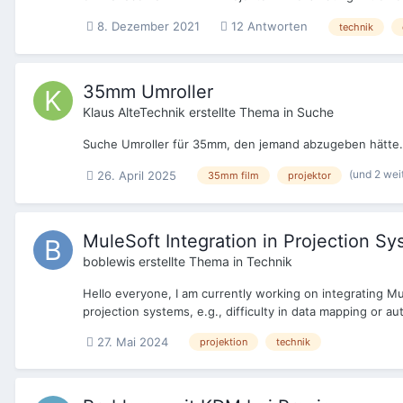
8. Dezember 2021
12 Antworten
technik
35mm Umroller
Klaus AlteTechnik
erstellte Thema in
Suche
Suche Umroller für 35mm, den jemand abzugeben hätte. D
(und 2 wei
26. April 2025
35mm film
projektor
MuleSoft Integration in Projection S
boblewis
erstellte Thema in
Technik
Hello everyone, I am currently working on integrating M
projection systems, e.g., difficulty in data mapping or au
27. Mai 2024
projektion
technik