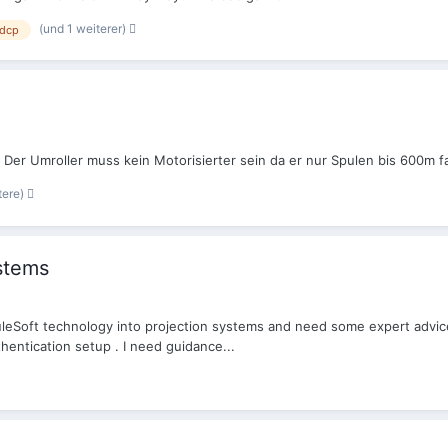
(und 1 weiterer)
dcp
er Umroller muss kein Motorisierter sein da er nur Spulen bis 600m fa
tere)
ystems
uleSoft technology into projection systems and need some expert advice.
thentication setup . I need guidance...