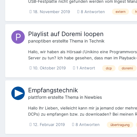
USB-Festplatte nicht gefunden werden vom Ingest Manage
18. November 2019
8 Antworten
extern
h
Playlist auf Doremi loopen
panoptiben
erstellte Thema in
Technik
Hallo, wir haben als Hörsaal-/Unikino eine Programmvorsc
Server zu tun? Ich habe gesehen, dass man im Playback
10. Oktober 2019
1 Antwort
dcp
doremi
Empfangstechnik
plattform
erstellte Thema in
Newbies
Hallo Ihr Lieben, vielleicht kann mir ja jemand oder m
DCPs) zu empfangen bzw. zu downloaden? Bei meinen Re
12. Februar 2019
8 Antworten
übertragung