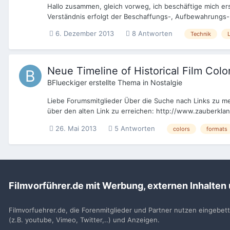
Hallo zusammen, gleich vorweg, ich beschäftige mich ers
Verständnis erfolgt der Beschaffungs-, Aufbewahrungs- u
6. Dezember 2013
8 Antworten
Technik
Neue Timeline of Historical Film Colo
BFlueckiger
erstellte Thema in
Nostalgie
Liebe Forumsmitglieder Über die Suche nach Links zu mei
über den alten Link zu erreichen: http://www.zauberkla
26. Mai 2013
5 Antworten
colors
formats
Filmvorführer.de mit Werbung, externen Inhalten
Startseite
Suche
Filmvorfuehrer.de, die Forenmitglieder und Partner nutzen eingebet
(z.B. youtube, Vimeo, Twitter,..) und Anzeigen.
Filmvorführer.de via Google durchsuchen: