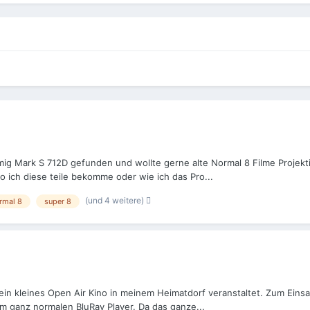
ig Mark S 712D gefunden und wollte gerne alte Normal 8 Filme Projekti
o ich diese teile bekomme oder wie ich das Pro...
(und 4 weitere)
rmal 8
super 8
g ein kleines Open Air Kino in meinem Heimatdorf veranstaltet. Zum Ein
m ganz normalen BluRay Player. Da das ganze...