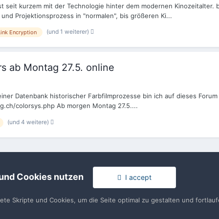
t seit kurzem mit der Technologie hinter dem modernen Kinozeitalter. 
nd Projektionsprozess in "normalen", bis größeren Ki...
(und 1 weiterer)
Link Encryption
rs ab Montag 27.5. online
ner Datenbank historischer Farbfilmprozesse bin ich auf dieses Forum g
ng.ch/colorsys.php Ab morgen Montag 27.5....
(und 4 weitere)
 und Cookies nutzen
I accept
tete Skripte und Cookies, um die Seite optimal zu gestalten und fortla