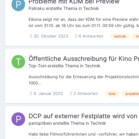
Probleme mit KDM bei Preview
Paliraku
erstellte Thema in
Technik
Eikona zeigt mir an, dass der KDM für eine Preview währ
ist vom 31.10. ab 18 Uhr bis zum 01.11. 00:59 Uhr gültig. 
30. Oktober 2023
6 Antworten
technik
hi
Öffentliche Ausschreibung für Kino P
Top-Toni
erstellte Thema in
Technik
Ausschreibung für die Erneuerung der Projektionstechnik
1000...
9. Januar 2022
2 Antworten
kino
projekto
DCP auf externer Festplatte wird vo
panoptiben
erstellte Thema in
Technik
Hallo liebe Filmvorführerinnen und -vorführer, wir hab